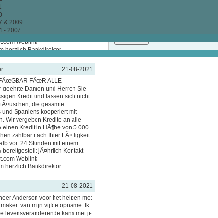
 Wir vergeben Kredite an alle
1
e einen Kredit in HÃ¶he von 5.000
0
n zahlbar nach Ihrer FÃ¤lligkeit.
7 & 2009
alb von 24 Stunden mit einem
4 - 2007
bereitgestellt jÃ¤hrlich Kontakt
nt.com Weblink
m herzlich Bankdirektor
er
21-08-2021
FÃœGBAR FÃœR ALLE
geehrte Damen und Herren Sie
igen Kredit und lassen sich nicht
 tÃ¤uschen, die gesamte
 und Spaniens kooperiert mit
 Wir vergeben Kredite an alle
e einen Kredit in HÃ¶he von 5.000
n zahlbar nach Ihrer FÃ¤lligkeit.
alb von 24 Stunden mit einem
bereitgestellt jÃ¤hrlich Kontakt
nt.com Weblink
m herzlich Bankdirektor
21-08-2021
heer Anderson voor het helpen met
k maken van mijn vijfde opname. Ik
ge levensveranderende kans met je