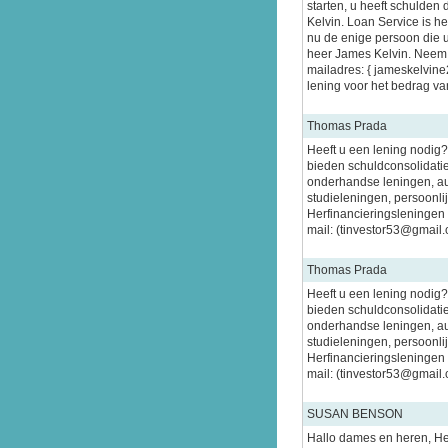
starten, u heeft schulden
Kelvin. Loan Service is h
nu de enige persoon die u
heer James Kelvin. Neem c
mailadres: { jameskelvine
lening voor het bedrag van
Thomas Prada
Heeft u een lening nodig
bieden schuldconsolidatie
onderhandse leningen, au
studieleningen, persoonli
Herfinancieringsleningen 
mail: (tinvestor53@gma
Thomas Prada
Heeft u een lening nodig
bieden schuldconsolidatie
onderhandse leningen, au
studieleningen, persoonli
Herfinancieringsleningen 
mail: (tinvestor53@gma
SUSAN BENSON
Hallo dames en heren, Hee