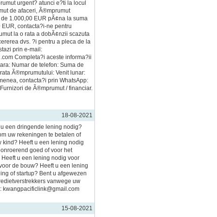
mut urgent? atunci e?ti la locul
mut de afaceri, Ã®mprumut
a de 1.000,00 EUR pÃ¢na la suma
 EUR, contacta?i-ne pentru
umut la o rata a dobÃ¢nzii scazuta
ererea dvs. ?i pentru a pleca de la
tazi prin e-mail:
com Completa?i aceste informa?ii
ara: Numar de telefon: Suma de
ta Ã®mprumutului: Venit lunar:
enea, contacta?i prin WhatsApp:
urnizori de Ã®mprumut / financiar.
18-08-2021
 u een dringende lening nodig?
om uw rekeningen te betalen of
 kind? Heeft u een lening nodig
onroerend goed of voor het
 Heeft u een lening nodig voor
 voor de bouw? Heeft u een lening
iding of startup? Bent u afgewezen
redietverstrekkers vanwege uw
ail: kwangpacificlink@gmail.com
15-08-2021