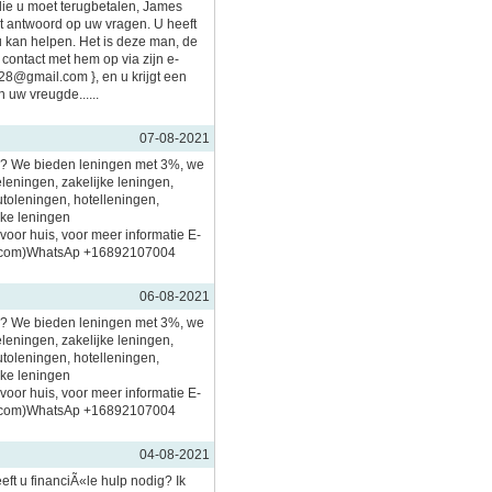
 die u moet terugbetalen, James
et antwoord op uw vragen. U heeft
 kan helpen. Het is deze man, de
ontact met hem op via zijn e-
28@gmail.com }, en u krijgt een
 uw vreugde......
07-08-2021
?? We bieden leningen met 3%, we
leningen, zakelijke leningen,
toleningen, hotelleningen,
jke leningen
voor huis, voor meer informatie E-
il.com)WhatsAp +16892107004
06-08-2021
?? We bieden leningen met 3%, we
leningen, zakelijke leningen,
toleningen, hotelleningen,
jke leningen
voor huis, voor meer informatie E-
il.com)WhatsAp +16892107004
04-08-2021
ft u financiÃ«le hulp nodig? Ik