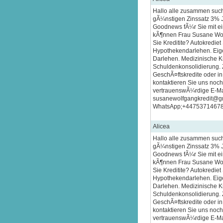
Hallo alle zusammen such
gÃ¼nstigen Zinssatz 3% J
Goodnews fÃ¼r Sie mit ein
kÃ¶nnen Frau Susane Wolf
Sie Kreditite? Autokredie
Hypothekendarlehen. Eige
Darlehen. Medizinische Kr
Schuldenkonsolidierung. 
GeschÃ¤ftskredite oder in 
kontaktieren Sie uns noch
vertrauenswÃ¼rdige E-Ma
susanewolfgangkredit@g
WhatsApp;+4475371467
Alicea
Hallo alle zusammen such
gÃ¼nstigen Zinssatz 3% J
Goodnews fÃ¼r Sie mit ein
kÃ¶nnen Frau Susane Wolf
Sie Kreditite? Autokredie
Hypothekendarlehen. Eige
Darlehen. Medizinische Kr
Schuldenkonsolidierung. 
GeschÃ¤ftskredite oder in 
kontaktieren Sie uns noch
vertrauenswÃ¼rdige E-Ma