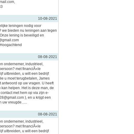
mail.com,
83
10-08-2021
kelijke leningen nodig voor
? we bieden nu leningen aan tegen
Onze lening is beveiligd en
m@gmail.com
 Hoogachtend
08-08-2021
 ondernemer, industrieel,
persoon? met financiÃ«le
f uitbreiden, u wilt een bedrijf
 die u moet terugbetalen, James
et antwoord op uw vragen. U heeft
 kan helpen. Het is deze man, de
ontact met hem op via zijn e-
28@gmail.com }, en u krijgt een
 uw vreugde......
08-08-2021
 ondernemer, industrieel,
persoon? met financiÃ«le
f uitbreiden, u wilt een bedrijf