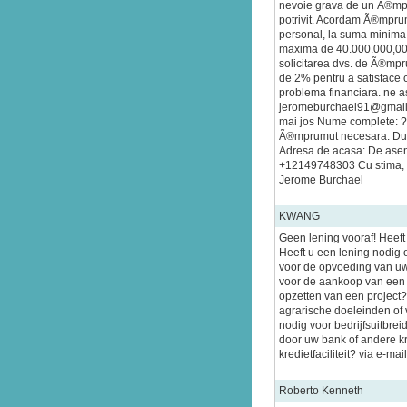
nevoie grava de un Ã®mpru
potrivit. Acordam Ã®mpru
personal, la suma minim
maxima de 40.000.000,00
solicitarea dvs. de Ã®mpr
de 2% pentru a satisface c
problema financiara. ne as
jeromeburchael91@gmail.
mai jos Nume complete: ?
Ã®mprumut necesara: Dura
Adresa de acasa: De asem
+12149748303 Cu stima, F
Jerome Burchael
KWANG
Geen lening vooraf! Heeft
Heeft u een lening nodig 
voor de opvoeding van uw
voor de aankoop van een 
opzetten van een project?
agrarische doeleinden of
nodig voor bedrijfsuitbre
door uw bank of andere k
kredietfaciliteit? via e-m
Roberto Kenneth