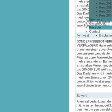
mehreren anderen Banken.
Pers 201
ernsthaften Menschen, di
Pers 201
bis 500.000 EUR wÃ¼nsche
Pers 200
Das Darlehen wird innerh
Pers 200
niedrigen Zinssatz von 2% 
Sponsors
contact@fioinvestisseme
Gastenboek
www.fioinvestissement.co
Recepten
Contact
fio invest
Disclaim
SONDERANGEBOT VER
VERFÃœGBAR Hallo sehr 
brauchen einen zuverlÃ¤ss
von unseren Landsleuten
Finanzgruppe Frankreichs
mehreren anderen Banken.
ernsthaften Menschen, di
bis 500.000 EUR wÃ¼nsche
Das Darlehen wird innerh
niedrigen Zinssatz von 2% 
contact@fioinvestisseme
www.fioinvestissement.co
Edward
Allemaal bedankt aan de 
mijn winst en het mogelij
ben hier om een geweldi