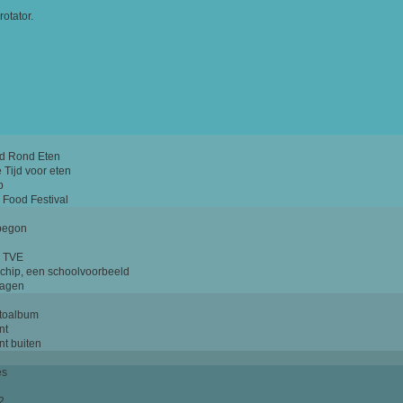
rotator.
id Rond Eten
Tijd voor eten
Gastenboek
»
p
 Food Festival
begon
 tips of wensen?
s TVE
schip, een schoolvoorbeeld
lagen
otoalbum
21-08-2021
Uw naam
nt
FÃœGBAR FÃœR ALLE
nt buiten
E-mailadres
geehrte Damen und Herren Sie
igen Kredit und lassen sich nicht
Uw bericht
es
 tÃ¤uschen, die gesamte
 und Spaniens kooperiert mit
2