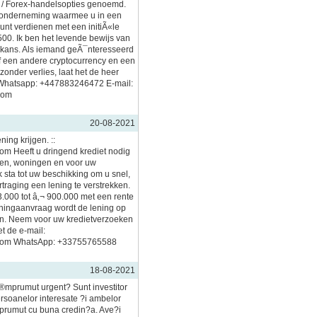
in / Forex-handelsopties genoemd.
ve onderneming waarmee u in een
kunt verdienen met een initiÃ«le
500. Ik ben het levende bewijs van
 kans. Als iemand geÃ¯nteresseerd
 of een andere cryptocurrency en een
 zonder verlies, laat het de heer
Whatsapp: +447883246472 E-mail:
com
20-08-2021
ing krijgen. ::
m Heeft u dringend krediet nodig
jven, woningen en voor uw
 sta tot uw beschikking om u snel,
traging een lening te verstrekken.
3.000 tot â‚¬ 900.000 met een rente
ningaanvraag wordt de lening op
n. Neem voor uw kredietverzoeken
t de e-mail:
com WhatsApp: +33755765588
18-08-2021
®mprumut urgent? Sunt investitor
rsoanelor interesate ?i ambelor
prumut cu buna credin?a. Ave?i