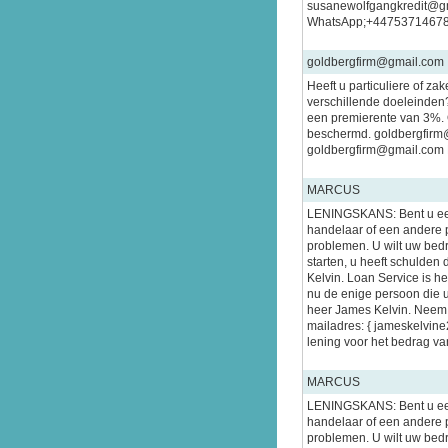
susanewolfgangkredit@g
WhatsApp;+4475371467
goldbergfirm@gmail.com
Heeft u particuliere of za
verschillende doeleinden
een premierente van 3%. 
beschermd. goldbergfir
goldbergfirm@gmail.com
MARCUS
LENINGSKANS: Bent u een
handelaar of een andere 
problemen. U wilt uw bedrij
starten, u heeft schulden
Kelvin. Loan Service is h
nu de enige persoon die u
heer James Kelvin. Neem c
mailadres: { jameskelvine
lening voor het bedrag van
MARCUS
LENINGSKANS: Bent u een
handelaar of een andere 
problemen. U wilt uw bedrij