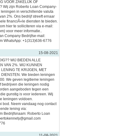
G VOOR ZAKELIJK OF
Wij zijn Roberto Loan Company-
 leningen in verschillende valuta
van 2%. Ons bedrijf streeft ernaar
ele financiÃ«le diensten te bieden.
 hier te solliciteren via e-mail:
m) voor meer informatie..
an Company Bedrijfse-mail:
om WhatsApp: +1(313)636-6776
15-08-2021
IG?? WIJ BIEDEN ALLE
N VAN 2%. WIJ KUNNEN
LENING TE KRIJGEN, MET
DIENSTEN. We bieden leningen
000. We geven legitieme leningen
f bedrijven die leningen nodig
worden aangeboden tegen een
die gunstig is voor iedereen. Wij
e leningen voldoen.
i bod. Neem vandaag nog contact
ende lening via:
m Bedrijfsnaam: Roberto Loan
robertokennety@gmail.com
776
11-08-2021