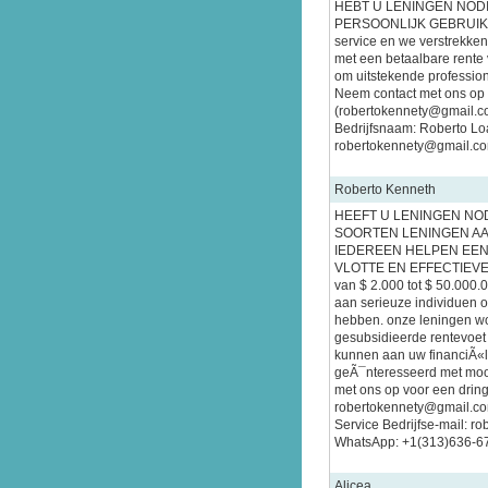
HEBT U LENINGEN NODI
PERSOONLIJK GEBRUIK? 
service en we verstrekken
met een betaalbare rente 
om uitstekende profession
Neem contact met ons op om
(robertokennety@gmail.co
Bedrijfsnaam: Roberto Lo
robertokennety@gmail.c
Roberto Kenneth
HEEFT U LENINGEN NOD
SOORTEN LENINGEN AA
IEDEREEN HELPEN EEN 
VLOTTE EN EFFECTIEVE 
van $ 2.000 tot $ 50.000.
aan serieuze individuen o
hebben. onze leningen 
gesubsidieerde rentevoet 
kunnen aan uw financiÃ«l
geÃ¯nteresseerd met moo
met ons op voor een dring
robertokennety@gmail.co
Service Bedrijfse-mail: 
WhatsApp: +1(313)636-6
Alicea