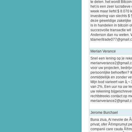
te delen. het wordt Bitco
het is een zeer lucratie
week maar liefst $ 8.070 
investering van slechts $ 
deze geweldige zakelijke
is in handelen in bitcoin
succesvolle transactie wil
Anderson dan nu weten. 
tdameritrade077@gmail.
Merian Verance
Snel een lening op je reken
merianverance2@gmail.co
voor uw projecten, bedri
persoonlijke behoeften? Ik
onmiddellijk en zonder ver
Mijn bod varieert van â‚¬ 
van 2%. Een uur na uw le
uw rekening bijgeschreve
rechtstreeks contact op me
merianverance2@gmail.
Jerome Burchael
Buna ziua, Ai nevoie de Ã
privat, ofer Ã®mprumut pe
companii care cauta Ã®m