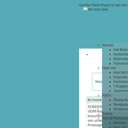
Get the Flash Player
to see this 
Nieuws
Het Bele
Gedachte 
Balansto
Fabulous
Over ons
Hoe het 
Inspiratie
Was het lekker? Nog
Formule
’t Kogge
Jaarvers
Foto's
fio invest
Picasa f
Restaura
SONDERANGEBOT VER
Restaura
VERFÃœGBAR Hallo sehr 
Events
brauchen einen zuverlÃ¤ss
Pers & Publicati
von unseren Landsleuten
Filmpjes
Finanzgruppe Frankreichs
Pers 201