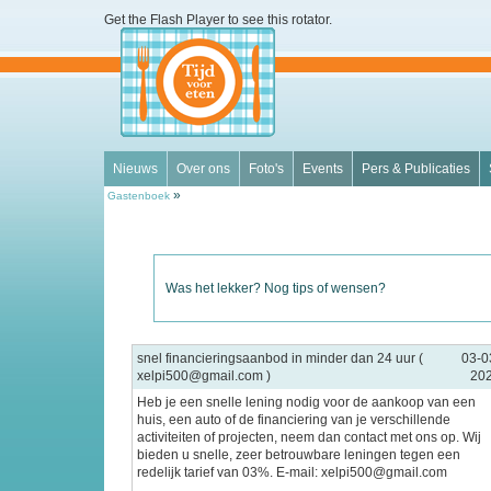
Get the Flash Player
to see this rotator.
Nieuws
Over ons
Foto's
Events
Pers & Publicaties
»
Gastenboek
Was het lekker? Nog tips of wensen?
snel financieringsaanbod in minder dan 24 uur (
03-0
xelpi500@gmail.com )
20
Heb je een snelle lening nodig voor de aankoop van een
huis, een auto of de financiering van je verschillende
activiteiten of projecten, neem dan contact met ons op. Wij
bieden u snelle, zeer betrouwbare leningen tegen een
redelijk tarief van 03%. E-mail: xelpi500@gmail.com