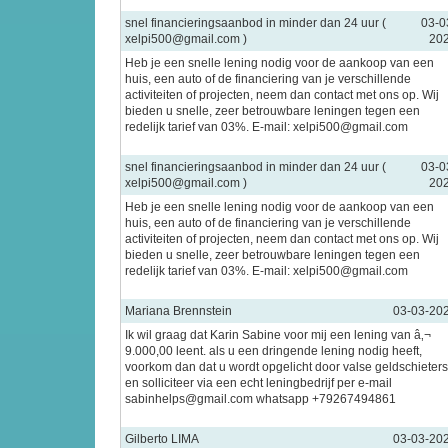
snel financieringsaanbod in minder dan 24 uur (
03-0
xelpi500@gmail.com )
20
Heb je een snelle lening nodig voor de aankoop van een
huis, een auto of de financiering van je verschillende
activiteiten of projecten, neem dan contact met ons op. Wij
bieden u snelle, zeer betrouwbare leningen tegen een
redelijk tarief van 03%. E-mail: xelpi500@gmail.com
snel financieringsaanbod in minder dan 24 uur (
03-0
xelpi500@gmail.com )
20
Heb je een snelle lening nodig voor de aankoop van een
huis, een auto of de financiering van je verschillende
activiteiten of projecten, neem dan contact met ons op. Wij
bieden u snelle, zeer betrouwbare leningen tegen een
redelijk tarief van 03%. E-mail: xelpi500@gmail.com
Mariana Brennstein
03-03-20
Ik wil graag dat Karin Sabine voor mij een lening van â‚¬
9.000,00 leent. als u een dringende lening nodig heeft,
voorkom dan dat u wordt opgelicht door valse geldschieters
en solliciteer via een echt leningbedrijf per e-mail
sabinhelps@gmail.com whatsapp +79267494861
Gilberto LIMA
03-03-20