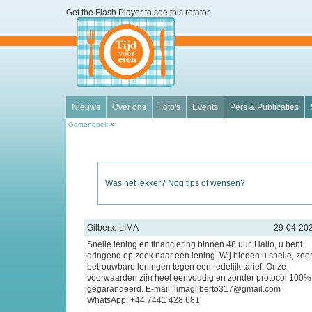
Get the Flash Player
to see this rotator.
Nieuws
Over ons
Foto's
Events
Pers & Publicaties
»
Gastenboek
Was het lekker? Nog tips of wensen?
Gilberto LIMA
29-04-20
Snelle lening en financiering binnen 48 uur. Hallo, u bent
dringend op zoek naar een lening. Wij bieden u snelle, zee
betrouwbare leningen tegen een redelijk tarief. Onze
voorwaarden zijn heel eenvoudig en zonder protocol 100%
gegarandeerd. E-mail: limagilberto317@gmail.com
WhatsApp: +44 7441 428 681