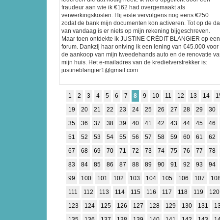
fraudeur aan wie ik €162 had overgemaakt als
verwerkingskosten. Hij eiste vervolgens nog eens €250
zodat de bank mijn documenten kon activeren. Tot op de d
van vandaag is er niets op mijn rekening bijgeschreven.
Maar toen ontdekte ik JUSTINE CRÉDIT BLANGIER op een
forum. Dankzij haar ontving ik een lening van €45.000 voor
de aankoop van mijn tweedehands auto en de renovatie v
mijn huis. Het e-mailadres van de kredietverstrekker is:
justineblangier1@gmail.com
1
2
3
4
5
6
7
8
9
10
11
12
13
14
1
19
20
21
22
23
24
25
26
27
28
29
30
35
36
37
38
39
40
41
42
43
44
45
46
51
52
53
54
55
56
57
58
59
60
61
62
67
68
69
70
71
72
73
74
75
76
77
78
83
84
85
86
87
88
89
90
91
92
93
94
99
100
101
102
103
104
105
106
107
10
111
112
113
114
115
116
117
118
119
120
123
124
125
126
127
128
129
130
131
1
135
136
137
138
139
140
141
142
143
1