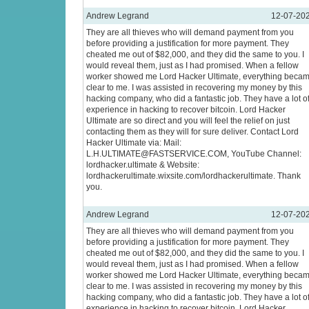
Andrew Legrand
12-07-20
They are all thieves who will demand payment from you
before providing a justification for more payment. They
cheated me out of $82,000, and they did the same to you. I
would reveal them, just as I had promised. When a fellow
worker showed me Lord Hacker Ultimate, everything beca
clear to me. I was assisted in recovering my money by this
hacking company, who did a fantastic job. They have a lot o
experience in hacking to recover bitcoin. Lord Hacker
Ultimate are so direct and you will feel the relief on just
contacting them as they will for sure deliver. Contact Lord
Hacker Ultimate via: Mail:
L.H.ULTIMATE@FASTSERVICE.COM, YouTube Channel:
lordhacker.ultimate & Website:
lordhackerultimate.wixsite.com/lordhackerultimate. Thank
you.
Andrew Legrand
12-07-20
They are all thieves who will demand payment from you
before providing a justification for more payment. They
cheated me out of $82,000, and they did the same to you. I
would reveal them, just as I had promised. When a fellow
worker showed me Lord Hacker Ultimate, everything beca
clear to me. I was assisted in recovering my money by this
hacking company, who did a fantastic job. They have a lot o
experience in hacking to recover bitcoin. Lord Hacker