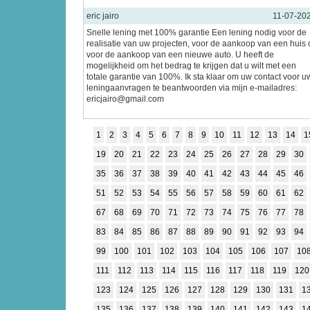
eric jairo
11-07-20
Snelle lening met 100% garantie Een lening nodig voor de
realisatie van uw projecten, voor de aankoop van een huis 
voor de aankoop van een nieuwe auto. U heeft de
mogelijkheid om het bedrag te krijgen dat u wilt met een
totale garantie van 100%. Ik sta klaar om uw contact voor u
leningaanvragen te beantwoorden via mijn e-mailadres:
ericjairo@gmail.com
1
2
3
4
5
6
7
8
9
10
11
12
13
14
1
19
20
21
22
23
24
25
26
27
28
29
30
35
36
37
38
39
40
41
42
43
44
45
46
51
52
53
54
55
56
57
58
59
60
61
62
67
68
69
70
71
72
73
74
75
76
77
78
83
84
85
86
87
88
89
90
91
92
93
94
99
100
101
102
103
104
105
106
107
10
111
112
113
114
115
116
117
118
119
120
123
124
125
126
127
128
129
130
131
1
135
136
137
138
139
140
141
142
143
1