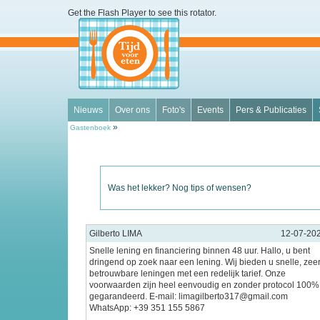
Get the Flash Player
to see this rotator.
Nieuws
Over ons
Foto's
Events
Pers & Publicaties
»
Gastenboek
Was het lekker? Nog tips of wensen?
Gilberto LIMA
12-07-20
Snelle lening en financiering binnen 48 uur. Hallo, u bent
dringend op zoek naar een lening. Wij bieden u snelle, zee
betrouwbare leningen met een redelijk tarief. Onze
voorwaarden zijn heel eenvoudig en zonder protocol 100%
gegarandeerd. E-mail: limagilberto317@gmail.com
WhatsApp: +39 351 155 5867