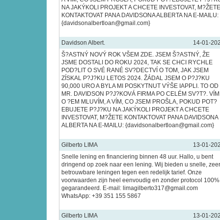
NA JAKÝKOLI PROJEKT A CHCETE INVESTOVAT, M?ŽET
KONTAKTOVAT PANA DAVIDSONA ALBERTA NA E-MAILU:
{davidsonalbertloan@gmail.com}
Davidson Albert.
14-01-20
Š?ASTNÝ NOVÝ ROK VŠEM ZDE. JSEM Š?ASTNÝ, ŽE
JSME DOSTALI DO ROKU 2024, TAK SE CHCI RYCHLE
POD?LIT O SVÉ RANÉ SV?DECTVÍ O TOM, JAK JSEM
ZÍSKAL P?J?KU LETOS 2024. ŽÁDAL JSEM O P?J?KU
90,000 URO A BYLA MI POSKYTNUT VÝŠE IAPPLI. TO OD
MR. DAVIDSON P?J?KOVÁ FIRMA PO CELÉM SV?T?. VÍM
O ?EM MLUVÍM, A VÍM, CO JSEM PROŠLA, POKUD POT?
EBUJETE P?J?KU NA JAKÝKOLI PROJEKT A CHCETE
INVESTOVAT, M?ŽETE KONTAKTOVAT PANA DAVIDSONA
ALBERTA NA E-MAILU: {davidsonalbertloan@gmail.com}
Gilberto LIMA
13-01-20
Snelle lening en financiering binnen 48 uur. Hallo, u bent
dringend op zoek naar een lening. Wij bieden u snelle, zee
betrouwbare leningen tegen een redelijk tarief. Onze
voorwaarden zijn heel eenvoudig en zonder protocol 100%
gegarandeerd. E-mail: limagilberto317@gmail.com
WhatsApp: +39 351 155 5867
Gilberto LIMA
13-01-20