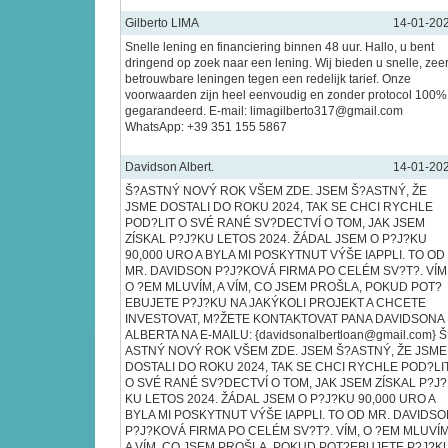
Gilberto LIMA
14-01-20
Snelle lening en financiering binnen 48 uur. Hallo, u bent
dringend op zoek naar een lening. Wij bieden u snelle, zee
betrouwbare leningen tegen een redelijk tarief. Onze
voorwaarden zijn heel eenvoudig en zonder protocol 100%
gegarandeerd. E-mail: limagilberto317@gmail.com
WhatsApp: +39 351 155 5867
Davidson Albert.
14-01-20
Š?ASTNÝ NOVÝ ROK VŠEM ZDE. JSEM Š?ASTNÝ, ŽE
JSME DOSTALI DO ROKU 2024, TAK SE CHCI RYCHLE
POD?LIT O SVÉ RANÉ SV?DECTVÍ O TOM, JAK JSEM
ZÍSKAL P?J?KU LETOS 2024. ŽÁDAL JSEM O P?J?KU
90,000 URO A BYLA MI POSKYTNUT VÝŠE IAPPLI. TO OD
MR. DAVIDSON P?J?KOVÁ FIRMA PO CELÉM SV?T?. VÍM
O ?EM MLUVÍM, A VÍM, CO JSEM PROŠLA, POKUD POT?
EBUJETE P?J?KU NA JAKÝKOLI PROJEKT A CHCETE
INVESTOVAT, M?ŽETE KONTAKTOVAT PANA DAVIDSONA
ALBERTA NA E-MAILU: {davidsonalbertloan@gmail.com} Š
ASTNÝ NOVÝ ROK VŠEM ZDE. JSEM Š?ASTNÝ, ŽE JSME
DOSTALI DO ROKU 2024, TAK SE CHCI RYCHLE POD?LI
O SVÉ RANÉ SV?DECTVÍ O TOM, JAK JSEM ZÍSKAL P?J?
KU LETOS 2024. ŽÁDAL JSEM O P?J?KU 90,000 URO A
BYLA MI POSKYTNUT VÝŠE IAPPLI. TO OD MR. DAVIDS
P?J?KOVÁ FIRMA PO CELÉM SV?T?. VÍM, O ?EM MLUVÍM
A VÍM, CO JSEM PROŠLA, POKUD POT?EBUJETE P?J?K