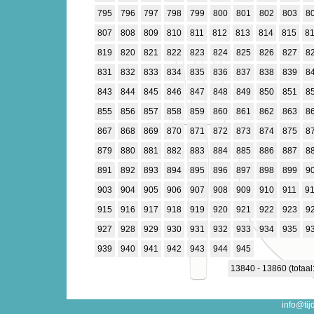
795
796
797
798
799
800
801
802
803
8
807
808
809
810
811
812
813
814
815
8
819
820
821
822
823
824
825
826
827
8
831
832
833
834
835
836
837
838
839
8
843
844
845
846
847
848
849
850
851
8
855
856
857
858
859
860
861
862
863
8
867
868
869
870
871
872
873
874
875
8
879
880
881
882
883
884
885
886
887
8
891
892
893
894
895
896
897
898
899
9
903
904
905
906
907
908
909
910
911
9
915
916
917
918
919
920
921
922
923
9
927
928
929
930
931
932
933
934
935
9
939
940
941
942
943
944
945
13840 - 13860 (totaal
info@tij