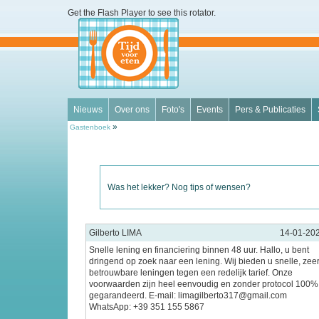
Get the Flash Player
to see this rotator.
Nieuws
Over ons
Foto's
Events
Pers & Publicaties
»
Gastenboek
Was het lekker? Nog tips of wensen?
Gilberto LIMA
14-01-20
Snelle lening en financiering binnen 48 uur. Hallo, u bent
dringend op zoek naar een lening. Wij bieden u snelle, zee
betrouwbare leningen tegen een redelijk tarief. Onze
voorwaarden zijn heel eenvoudig en zonder protocol 100%
gegarandeerd. E-mail: limagilberto317@gmail.com
WhatsApp: +39 351 155 5867