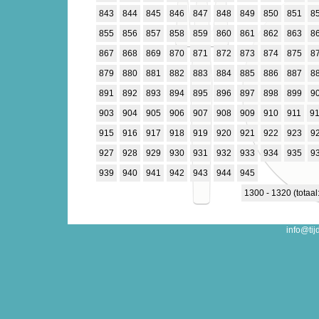
843
844
845
846
847
848
849
850
851
8
855
856
857
858
859
860
861
862
863
8
867
868
869
870
871
872
873
874
875
8
879
880
881
882
883
884
885
886
887
8
891
892
893
894
895
896
897
898
899
9
903
904
905
906
907
908
909
910
911
9
915
916
917
918
919
920
921
922
923
9
927
928
929
930
931
932
933
934
935
9
939
940
941
942
943
944
945
1300 - 1320 (totaal
info@tij