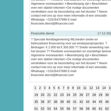
Algemene voorwaarden: • Meerderjarig zijn • Beschikken
over een stabiel inkomen • De nodige documenten
verstrekken voor de beoordeling van het dossier ? Neem
contact met ons op voor meer informatie of een simulatie.
Whatsapp: +31626437688 E-mail:
financiele.dienst@financier.com
Financiële dienst
17-12-20
? Speciale feestdagenlening Wij bieden snelle en
betrouwbare financiering voor uw eindejaarsprojecten. ?
Bedragen: € 2.000 tot € 300.000 ?? Snelle verwerking van
het dossier ?? Flexibele voorwaarden en voordelige tariev
Algemene voorwaarden: • Meerderjarig zijn • Beschikken
over een stabiel inkomen • De nodige documenten
verstrekken voor de beoordeling van het dossier ? Neem
contact met ons op voor meer informatie of een simulatie.
Whatsapp: +31626437688 E-mail:
financiele.dienst@financier.com
1
2
3
4
5
6
7
8
9
10
11
12
13
14
1
19
20
21
22
23
24
25
26
27
28
29
30
35
36
37
38
39
40
41
42
43
44
45
46
51
52
53
54
55
56
57
58
59
60
61
62