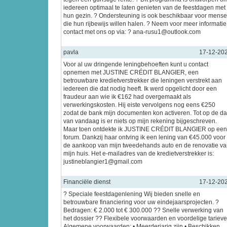
iedereen optimaal te laten genieten van de feestdagen met
hun gezin. ? Ondersteuning is ook beschikbaar voor mens
die hun rijbewijs willen halen. ? Neem voor meer informatie
contact met ons op via: ? ana-rusu1@outlook.com
pavla
17-12-20
Voor al uw dringende leningbehoeften kunt u contact
opnemen met JUSTINE CRÉDIT BLANGIER, een
betrouwbare kredietverstrekker die leningen verstrekt aan
iedereen die dat nodig heeft. Ik werd opgelicht door een
fraudeur aan wie ik €162 had overgemaakt als
verwerkingskosten. Hij eiste vervolgens nog eens €250
zodat de bank mijn documenten kon activeren. Tot op de d
van vandaag is er niets op mijn rekening bijgeschreven.
Maar toen ontdekte ik JUSTINE CRÉDIT BLANGIER op een
forum. Dankzij haar ontving ik een lening van €45.000 voor
de aankoop van mijn tweedehands auto en de renovatie v
mijn huis. Het e-mailadres van de kredietverstrekker is:
justineblangier1@gmail.com
Financiële dienst
17-12-20
? Speciale feestdagenlening Wij bieden snelle en
betrouwbare financiering voor uw eindejaarsprojecten. ?
Bedragen: € 2.000 tot € 300.000 ?? Snelle verwerking van
het dossier ?? Flexibele voorwaarden en voordelige tariev
Algemene voorwaarden: • Meerderjarig zijn • Beschikken