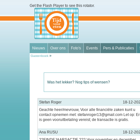
Get the Flash Player
to see this rotator.
Nieuws
Over ons
Foto's
Events
Pers & Publicaties
»
Gastenboek
Was het lekker? Nog tips of wensen?
Stefan Roger
18-12-20
Geachte heer/mevrouw, Voor alle financiële zaken kunt u
contact opnemen met: stefanroger13@gmail.com Let op: Er
is geen vooruitbetaling vereist; de transactie is gratis.
Ana RUSU
18-12-20
??EINDEJAARSACTIE ??? Voor november en december