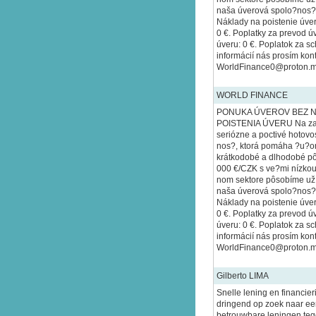
naša úverová spolo?nos? 
Náklady na poistenie úver
0 €. Poplatky za prevod úv
úveru: 0 €. Poplatok za sc
informácií nás prosím kont
WorldFinance0@proton.
WORLD FINANCE
PONUKA ÚVEROV BEZ N
POISTENIA ÚVERU Na za
seriózne a poctivé hotov
nos?, ktorá pomáha ?u?om
krátkodobé a dlhodobé pô
000 €/CZK s ve?mi nízko
nom sektore pôsobíme už 2
naša úverová spolo?nos? 
Náklady na poistenie úver
0 €. Poplatky za prevod úv
úveru: 0 €. Poplatok za sc
informácií nás prosím kont
WorldFinance0@proton.
Gilberto LIMA
Snelle lening en financier
dringend op zoek naar een
betrouwbare leningen tege