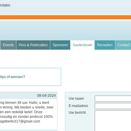
rotator.
Events
Pers & Publicaties
Sponsors
Gastenboek
Recepten
Contact
 tips of wensen?
08-04-2024
Uw naam
ing binnen 48 uur. Hallo, u bent
E-mailadres
 lening. Wij bieden u snelle, zeer
n een redelijk tarief. Onze
Uw bericht
nvoudig en zonder protocol 100%
imagilberto317@gmail.com