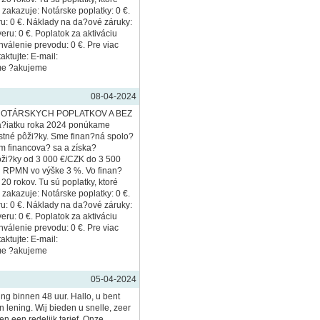
zakazuje: Notárske poplatky: 0 €.
u: 0 €. Náklady na da?ové záruky:
eru: 0 €. Poplatok za aktiváciu
hválenie prevodu: 0 €. Pre viac
aktujte: E-mail:
me ?akujeme
08-04-2024
OTÁRSKYCH POPLATKOV A BEZ
?iatku roka 2024 ponúkame
ostné pôži?ky. Sme finan?ná spolo?
 financova? sa a získa?
ži?ky od 3 000 €/CZK do 3 500
u RPMN vo výške 3 %. Vo finan?
0 rokov. Tu sú poplatky, ktoré
zakazuje: Notárske poplatky: 0 €.
u: 0 €. Náklady na da?ové záruky:
eru: 0 €. Poplatok za aktiváciu
hválenie prevodu: 0 €. Pre viac
aktujte: E-mail:
me ?akujeme
05-04-2024
ing binnen 48 uur. Hallo, u bent
 lening. Wij bieden u snelle, zeer
n een redelijk tarief. Onze