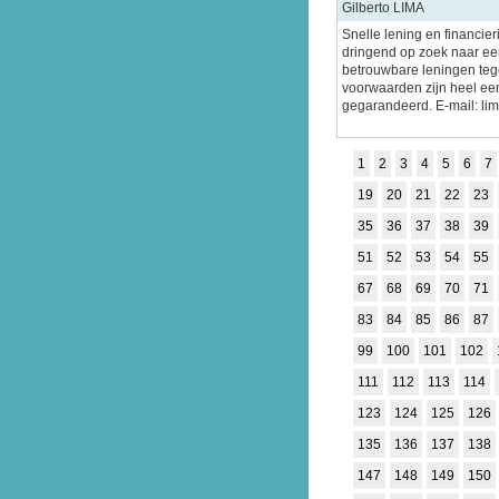
Gilberto LIMA
Snelle lening en financier
dringend op zoek naar een
betrouwbare leningen tege
voorwaarden zijn heel ee
gegarandeerd. E-mail: l
1
2
3
4
5
6
7
19
20
21
22
23
35
36
37
38
39
51
52
53
54
55
67
68
69
70
71
83
84
85
86
87
99
100
101
102
111
112
113
114
123
124
125
126
135
136
137
138
147
148
149
150