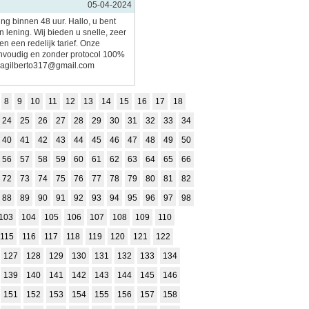
05-04-2024
ing binnen 48 uur. Hallo, u bent
 lening. Wij bieden u snelle, zeer
n een redelijk tarief. Onze
nvoudig en zonder protocol 100%
imagilberto317@gmail.com
8
9
10
11
12
13
14
15
16
17
18
24
25
26
27
28
29
30
31
32
33
34
40
41
42
43
44
45
46
47
48
49
50
56
57
58
59
60
61
62
63
64
65
66
72
73
74
75
76
77
78
79
80
81
82
88
89
90
91
92
93
94
95
96
97
98
103
104
105
106
107
108
109
110
115
116
117
118
119
120
121
122
127
128
129
130
131
132
133
134
139
140
141
142
143
144
145
146
151
152
153
154
155
156
157
158