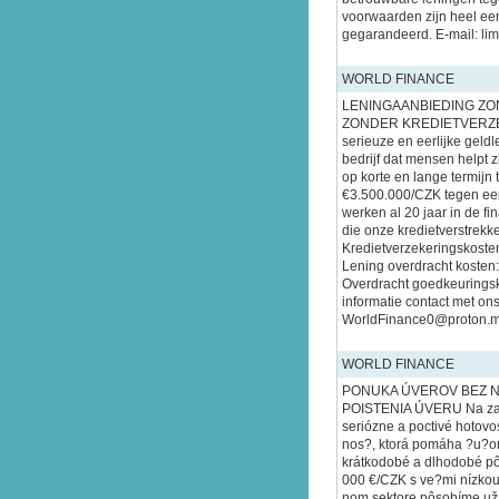
voorwaarden zijn heel ee
gegarandeerd. E-mail: l
WORLD FINANCE
LENINGAANBIEDING Z
ZONDER KREDIETVERZEK
serieuze en eerlijke geldl
bedrijf dat mensen helpt z
op korte en lange termijn 
€3.500.000/CZK tegen een
werken al 20 jaar in de fin
die onze kredietverstrekke
Kredietverzekeringskosten
Lening overdracht kosten:
Overdracht goedkeurings
informatie contact met ons
WorldFinance0@proton.me
WORLD FINANCE
PONUKA ÚVEROV BEZ N
POISTENIA ÚVERU Na za
seriózne a poctivé hotov
nos?, ktorá pomáha ?u?om
krátkodobé a dlhodobé pô
000 €/CZK s ve?mi nízko
nom sektore pôsobíme už 2