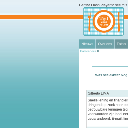
Get the Flash Player
to see this 
Nieuws
Over ons
Foto's
»
Gastenboek
Was het lekker? Nog
Gilberto LIMA
Snelle lening en financier
dringend op zoek naar een
betrouwbare leningen tege
voorwaarden zijn heel ee
gegarandeerd. E-mail: l