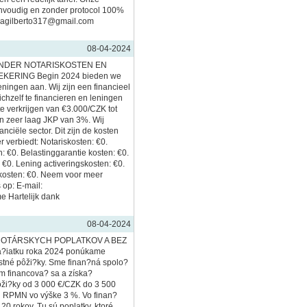
nvoudig en zonder protocol 100%
imagilberto317@gmail.com
08-04-2024
ONDER NOTARISKOSTEN EN
ERING Begin 2024 bieden we
eningen aan. Wij zijn een financieel
ichzelf te financieren en leningen
te verkrijgen van €3.000/CZK tot
 zeer laag JKP van 3%. Wij
anciële sector. Dit zijn de kosten
r verbiedt: Notariskosten: €0.
: €0. Belastinggarantie kosten: €0.
 €0. Lening activeringskosten: €0.
kosten: €0. Neem voor meer
 op: E-mail:
 Hartelijk dank
08-04-2024
OTÁRSKYCH POPLATKOV A BEZ
?iatku roka 2024 ponúkame
ostné pôži?ky. Sme finan?ná spolo?
 financova? sa a získa?
ži?ky od 3 000 €/CZK do 3 500
u RPMN vo výške 3 %. Vo finan?
0 rokov. Tu sú poplatky, ktoré