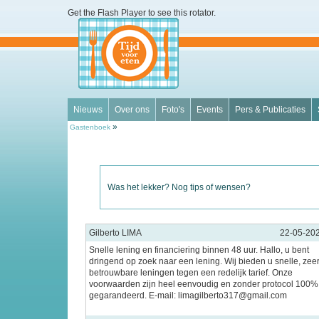
Get the Flash Player
to see this rotator.
Nieuws
Over ons
Foto's
Events
Pers & Publicaties
»
Gastenboek
Was het lekker? Nog tips of wensen?
Gilberto LIMA
22-05-20
Snelle lening en financiering binnen 48 uur. Hallo, u bent
dringend op zoek naar een lening. Wij bieden u snelle, zee
betrouwbare leningen tegen een redelijk tarief. Onze
voorwaarden zijn heel eenvoudig en zonder protocol 100%
gegarandeerd. E-mail: limagilberto317@gmail.com