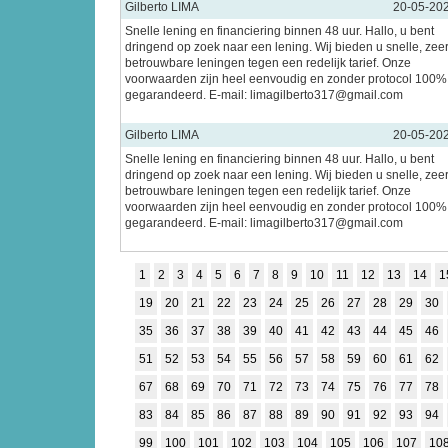
Gilberto LIMA
20-05-20
Snelle lening en financiering binnen 48 uur. Hallo, u bent
dringend op zoek naar een lening. Wij bieden u snelle, zee
betrouwbare leningen tegen een redelijk tarief. Onze
voorwaarden zijn heel eenvoudig en zonder protocol 100%
gegarandeerd. E-mail: limagilberto317@gmail.com
Gilberto LIMA
20-05-20
Snelle lening en financiering binnen 48 uur. Hallo, u bent
dringend op zoek naar een lening. Wij bieden u snelle, zee
betrouwbare leningen tegen een redelijk tarief. Onze
voorwaarden zijn heel eenvoudig en zonder protocol 100%
gegarandeerd. E-mail: limagilberto317@gmail.com
1
2
3
4
5
6
7
8
9
10
11
12
13
14
1
19
20
21
22
23
24
25
26
27
28
29
30
35
36
37
38
39
40
41
42
43
44
45
46
51
52
53
54
55
56
57
58
59
60
61
62
67
68
69
70
71
72
73
74
75
76
77
78
83
84
85
86
87
88
89
90
91
92
93
94
99
100
101
102
103
104
105
106
107
10