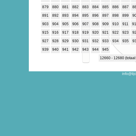
879
880
881
882
883
884
885
886
887
8
891
892
893
894
895
896
897
898
899
9
903
904
905
906
907
908
909
910
911
9
915
916
917
918
919
920
921
922
923
9
927
928
929
930
931
932
933
934
935
9
939
940
941
942
943
944
945
12660 - 12680 (totaal
info@tij