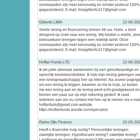
voorwaarden zijn heel eenvoudig en zonder protocol 100%
gegarandeerd. E-mail: limagilberto317@gmail.com
Gilberto LIMA
22-05-20
Snelle lening en financiering binnen 48 uur. Hallo, u bent
dringend op zoek naar een lening. Wij bieden u snelle, zee
betrouwbare leningen tegen een redelijk tarief. Onze
voorwaarden zijn heel eenvoudig en zonder protocol 100%
gegarandeerd. E-mail: limagilberto317@gmail.com
Hoffan Funds LTD
22-05-20
Ik wil jullie allemaal aanbevelen bij een geloofwaardige en
oprechte kredietverstrekker. Ik heb mijn lening gekregen va
een leningmaatschappij hier op internet. Na zoveel poging
om een lening te krijgen, kwamen ze me te hulp, ze boden
me een lening aan en de lening werd echt goedgekeurd en
binnen een paar uur op mijn rekening gestort. Ik raad
iedereen aan om nu contact met hen op te nemen via e-mai
hoffanfuds@gmail.com website:
https://hoffanfunds.wixsite.com/specialist
Raine Otto Finance
22-05-20
Heeft u financiële hulp nodig? Persoonlijke leningen;
zakelijke leningen; Hypothecaire lening? zakelijke lening?
Landbouw en projectfinanciering? Wij geven een lening me