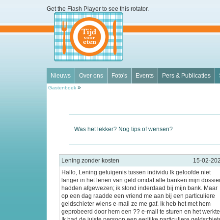
Get the Flash Player
to see this rotator.
Nieuws
Over ons
Foto's
Events
Pers & Publicaties
»
Gastenboek
Was het lekker? Nog tips of wensen?
Lening zonder kosten
15-02-20
Hallo, Lening getuigenis tussen individu Ik geloofde niet
langer in het lenen van geld omdat alle banken mijn dossie
hadden afgewezen; ik stond inderdaad bij mijn bank. Maar
op een dag raadde een vriend me aan bij een particuliere
geldschieter wiens e-mail ze me gaf. Ik heb het met hem
geprobeerd door hem een ?? e-mail te sturen en het werkte
Ik had de juiste persoon een eerlijke particuliere geldschiet