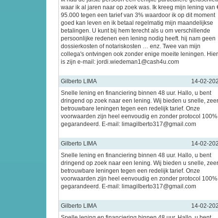
waar ik al jaren naar op zoek was. Ik kreeg mijn lening van 
95.000 tegen een tarief van 3% waardoor ik op dit moment
goed kan leven en ik betaal regelmatig mijn maandelijkse
betalingen. U kunt bij hem terecht als u om verschillende
persoonlijke redenen een lening nodig heeft. hij nam geen
dossierkosten of notariskosten … enz. Twee van mijn
collega's ontvingen ook zonder enige moeite leningen. Hier
is zijn e-mail: jordi.wiedeman1@cash4u.com
Gilberto LIMA
14-02-20
Snelle lening en financiering binnen 48 uur. Hallo, u bent
dringend op zoek naar een lening. Wij bieden u snelle, zee
betrouwbare leningen tegen een redelijk tarief. Onze
voorwaarden zijn heel eenvoudig en zonder protocol 100%
gegarandeerd. E-mail: limagilberto317@gmail.com
Gilberto LIMA
14-02-20
Snelle lening en financiering binnen 48 uur. Hallo, u bent
dringend op zoek naar een lening. Wij bieden u snelle, zee
betrouwbare leningen tegen een redelijk tarief. Onze
voorwaarden zijn heel eenvoudig en zonder protocol 100%
gegarandeerd. E-mail: limagilberto317@gmail.com
Gilberto LIMA
14-02-20
Snelle lening en financiering binnen 48 uur. Hallo, u bent