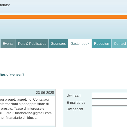
rotator.
Events
Pers & Publicaties
Sponsors
Gastenboek
Recepten
Contact
 tips of wensen?
23-06-2025
Uw naam
oi progetti aspettino! Contattaci
E-mailadres
nformazioni o per approfittare di
 prestito. Tasso di interesse e
Uw bericht
i. E-mail: mariorivine@gmail.com
er finanziario di fiducia.