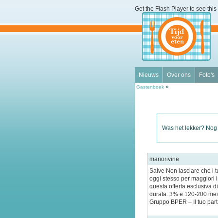
Get the Flash Player
to see this 
Nieuws
Over ons
Foto's
»
Gastenboek
Was het lekker? Nog
mariorivine
Salve Non lasciare che i tu
oggi stesso per maggiori i
questa offerta esclusiva di
durata: 3% e 120-200 mes
Gruppo BPER – Il tuo partn