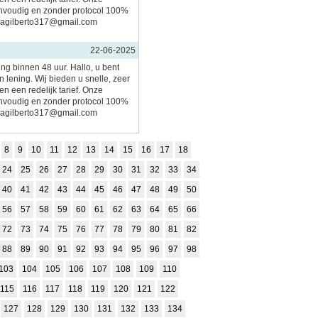
nvoudig en zonder protocol 100%
imagilberto317@gmail.com
22-06-2025
ing binnen 48 uur. Hallo, u bent
 lening. Wij bieden u snelle, zeer
n een redelijk tarief. Onze
nvoudig en zonder protocol 100%
imagilberto317@gmail.com
8
9
10
11
12
13
14
15
16
17
18
24
25
26
27
28
29
30
31
32
33
34
40
41
42
43
44
45
46
47
48
49
50
56
57
58
59
60
61
62
63
64
65
66
72
73
74
75
76
77
78
79
80
81
82
88
89
90
91
92
93
94
95
96
97
98
103
104
105
106
107
108
109
110
115
116
117
118
119
120
121
122
127
128
129
130
131
132
133
134