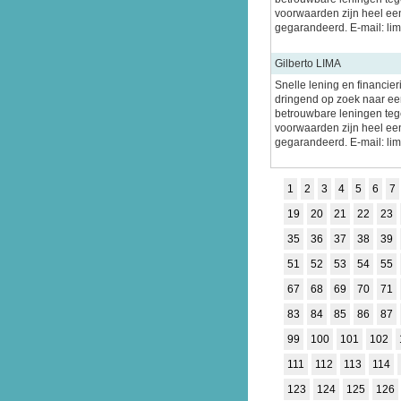
voorwaarden zijn heel ee
gegarandeerd. E-mail: l
Gilberto LIMA
Snelle lening en financier
dringend op zoek naar een
betrouwbare leningen tege
voorwaarden zijn heel ee
gegarandeerd. E-mail: l
1
2
3
4
5
6
7
19
20
21
22
23
35
36
37
38
39
51
52
53
54
55
67
68
69
70
71
83
84
85
86
87
99
100
101
102
111
112
113
114
123
124
125
126