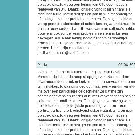
op zoek was. Ik kreeg een lening van €95.000 met een
rentevoet van 3%. Dankzij dit geld vond ik mijn financiële
stabiliteit terug, leef ik rustiger en kan ik mijn maandelijkse
aflossingen zonder problemen betalen. Deze geldschieter
vroeg geen dossierkosten of notariskosten, wat zeldzaam is
en zeer gewaardeerd wordt. Twee van mijn collega’s hebb
trouwens ook zonder enig probleem een lening bij hem
gekregen. Als je een lening nodig hebt om persoonlijke
redenen, raad ik je ten zeerste aan om contact met hem op 
nemen. Hier is zijn e-mailadres:
jordi.wiedeman1@cash4u.com
Maria
02-08-20
Getuigenis: Een Particuliere Lening Die Mijn Leven
Veranderde Ik had de hoop al opgegeven. Na meerdere
afwijzingen door banken leek mijn leningaanvraag gedoe
te mislukken. Ik was ontmoedigd, maar een vriendin verteld
me over een particuliere geldschieter. Ze gaf me zijn
contactgegevens en zonder al te veel verwachtingen beslo
ik hem een e-mail te sturen. Tot mijn grote verbazing werkte
het! Ik had eindelijk de juiste persoon gevonden – een
eerlijke particuliere kredietverstrekker waar ik al jaren naar
op zoek was. Ik kreeg een lening van €95.000 met een
rentevoet van 3%. Dankzij dit geld vond ik mijn financiële
stabiliteit terug, leef ik rustiger en kan ik mijn maandelijkse
aflossingen zonder problemen betalen. Deze geldschieter
vroeg geen dossierkosten of notariskosten, wat zeldzaam is