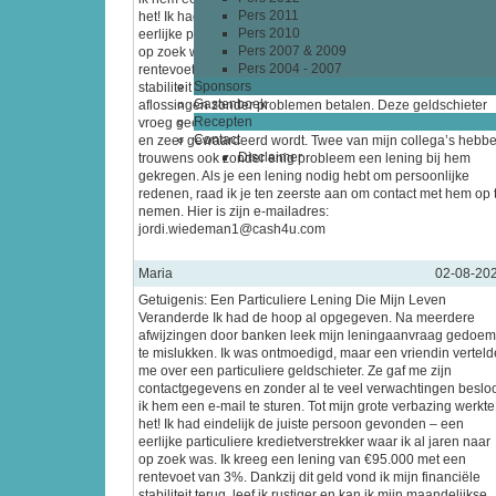
Pers 2011
het! Ik had eindelijk de juiste persoon gevonden – een
Pers 2010
eerlijke particuliere kredietverstrekker waar ik al jaren naar
Pers 2007 & 2009
op zoek was. Ik kreeg een lening van €95.000 met een
Pers 2004 - 2007
rentevoet van 3%. Dankzij dit geld vond ik mijn financiële
Sponsors
stabiliteit terug, leef ik rustiger en kan ik mijn maandelijkse
Gastenboek
aflossingen zonder problemen betalen. Deze geldschieter
Recepten
vroeg geen dossierkosten of notariskosten, wat zeldzaam is
Contact
en zeer gewaardeerd wordt. Twee van mijn collega’s hebb
Disclaimer
trouwens ook zonder enig probleem een lening bij hem
gekregen. Als je een lening nodig hebt om persoonlijke
redenen, raad ik je ten zeerste aan om contact met hem op 
nemen. Hier is zijn e-mailadres:
jordi.wiedeman1@cash4u.com
Maria
02-08-20
Getuigenis: Een Particuliere Lening Die Mijn Leven
Veranderde Ik had de hoop al opgegeven. Na meerdere
afwijzingen door banken leek mijn leningaanvraag gedoe
te mislukken. Ik was ontmoedigd, maar een vriendin verteld
me over een particuliere geldschieter. Ze gaf me zijn
contactgegevens en zonder al te veel verwachtingen beslo
ik hem een e-mail te sturen. Tot mijn grote verbazing werkte
het! Ik had eindelijk de juiste persoon gevonden – een
eerlijke particuliere kredietverstrekker waar ik al jaren naar
op zoek was. Ik kreeg een lening van €95.000 met een
rentevoet van 3%. Dankzij dit geld vond ik mijn financiële
stabiliteit terug, leef ik rustiger en kan ik mijn maandelijkse