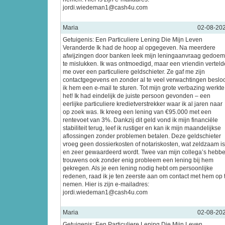
jordi.wiedeman1@cash4u.com
Maria
02-08-20
Getuigenis: Een Particuliere Lening Die Mijn Leven
Veranderde Ik had de hoop al opgegeven. Na meerdere
afwijzingen door banken leek mijn leningaanvraag gedoe
te mislukken. Ik was ontmoedigd, maar een vriendin verteld
me over een particuliere geldschieter. Ze gaf me zijn
contactgegevens en zonder al te veel verwachtingen beslo
ik hem een e-mail te sturen. Tot mijn grote verbazing werkte
het! Ik had eindelijk de juiste persoon gevonden – een
eerlijke particuliere kredietverstrekker waar ik al jaren naar
op zoek was. Ik kreeg een lening van €95.000 met een
rentevoet van 3%. Dankzij dit geld vond ik mijn financiële
stabiliteit terug, leef ik rustiger en kan ik mijn maandelijkse
aflossingen zonder problemen betalen. Deze geldschieter
vroeg geen dossierkosten of notariskosten, wat zeldzaam is
en zeer gewaardeerd wordt. Twee van mijn collega’s hebb
trouwens ook zonder enig probleem een lening bij hem
gekregen. Als je een lening nodig hebt om persoonlijke
redenen, raad ik je ten zeerste aan om contact met hem op 
nemen. Hier is zijn e-mailadres:
jordi.wiedeman1@cash4u.com
Maria
02-08-20
Getuigenis: Een Particuliere Lening Die Mijn Leven