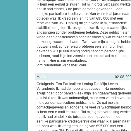
ik hem een e-mail te sturen. Tot mijn grote verbazing werkte
het! Ik had eindelijk de juiste persoon gevonden – een
eerlijke particuliere kredietverstrekker waar ik al jaren naar
op zoek was. Ik kreeg een lening van €95.000 met een
rentevoet van 3%. Dankzij dit geld vond ik mijn financiële
stabiliteit terug, leef ik rustiger en kan ik mijn maandelijkse
aflossingen zonder problemen betalen. Deze geldschieter
vroeg geen dossierkosten of notariskosten, wat zeldzaam is
en zeer gewaardeerd wordt. Twee van mijn collega’s hebb
trouwens ook zonder enig probleem een lening bij hem
gekregen. Als je een lening nodig hebt om persoonlijke
redenen, raad ik je ten zeerste aan om contact met hem op 
nemen. Hier is zijn e-mailadres:
jordi.wiedeman1@cash4u.com
Maria
02-08-20
Getuigenis: Een Particuliere Lening Die Mijn Leven
Veranderde Ik had de hoop al opgegeven. Na meerdere
afwijzingen door banken leek mijn leningaanvraag gedoe
te mislukken. Ik was ontmoedigd, maar een vriendin verteld
me over een particuliere geldschieter. Ze gaf me zijn
contactgegevens en zonder al te veel verwachtingen beslo
ik hem een e-mail te sturen. Tot mijn grote verbazing werkte
het! Ik had eindelijk de juiste persoon gevonden – een
eerlijke particuliere kredietverstrekker waar ik al jaren naar
op zoek was. Ik kreeg een lening van €95.000 met een
rentevoet van 3%. Dankzij dit geld vond ik mijn financiële