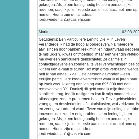
gekregen. Als je een lening nodig hebt om persoonlijke
redenen, raad ik je ten zeerste aan om contact met hem op 
nemen. Hier is zijn e-mailadres:
jordi.wiedeman1@cash4u.com
Maria
02-08-20
Getuigenis: Een Particuliere Lening Die Mijn Leven
Veranderde Ik had de hoop al opgegeven. Na meerdere
afwijzingen door banken leek mijn leningaanvraag gedoe
te mislukken. Ik was ontmoedigd, maar een vriendin verteld
me over een particuliere geldschieter. Ze gaf me zijn
contactgegevens en zonder al te veel verwachtingen beslo
ik hem een e-mail te sturen. Tot mijn grote verbazing werkte
het! Ik had eindelijk de juiste persoon gevonden – een
eerlijke particuliere kredietverstrekker waar ik al jaren naar
op zoek was. Ik kreeg een lening van €95.000 met een
rentevoet van 3%. Dankzij dit geld vond ik mijn financiële
stabiliteit terug, leef ik rustiger en kan ik mijn maandelijkse
aflossingen zonder problemen betalen. Deze geldschieter
vroeg geen dossierkosten of notariskosten, wat zeldzaam is
en zeer gewaardeerd wordt. Twee van mijn collega’s hebb
trouwens ook zonder enig probleem een lening bij hem
gekregen. Als je een lening nodig hebt om persoonlijke
redenen, raad ik je ten zeerste aan om contact met hem op 
nemen. Hier is zijn e-mailadres:
jordi.wiedeman1@cash4u.com