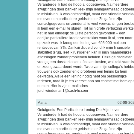
Veranderde Ik had de hoop al opgegeven. Na meerdere
afwijzingen door banken leek mijn leningaanvraag gedoe
te mislukken. Ik was ontmoedigd, maar een vriendin verteld
me over een particuliere geldschieter. Ze gaf me zijn
contactgegevens en zonder al te veel verwachtingen beslo
ik hem een e-mail te sturen. Tot mijn grote verbazing werkte
het! Ik had eindelijk de juiste persoon gevonden – een
eerlijke particuliere kredietverstrekker waar ik al jaren naar
op zoek was. Ik kreeg een lening van €95.000 met een
rentevoet van 3%. Dankzij dit geld vond ik mijn financiële
stabiliteit terug, leef ik rustiger en kan ik mijn maandelijkse
aflossingen zonder problemen betalen. Deze geldschieter
vroeg geen dossierkosten of notariskosten, wat zeldzaam is
en zeer gewaardeerd wordt. Twee van mijn collega’s hebb
trouwens ook zonder enig probleem een lening bij hem
gekregen. Als je een lening nodig hebt om persoonlijke
redenen, raad ik je ten zeerste aan om contact met hem op 
nemen. Hier is zijn e-mailadres:
jordi.wiedeman1@cash4u.com
Maria
02-08-20
Getuigenis: Een Particuliere Lening Die Mijn Leven
Veranderde Ik had de hoop al opgegeven. Na meerdere
afwijzingen door banken leek mijn leningaanvraag gedoe
te mislukken. Ik was ontmoedigd, maar een vriendin verteld
me over een particuliere geldschieter. Ze gaf me zijn
contactgegevens en zonder al te veel verwachtingen beslo