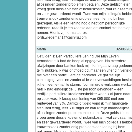
aflossingen zonder problemen betalen. Deze geldschieter
vroeg geen dossierkosten of notariskosten, wat zeldzaam is
en zeer gewaardeerd wordt. Twee van mijn collega’s hebb
trouwens ook zonder enig probleem een lening bij hem
gekregen. Als je een lening nodig hebt om persoonlijke
redenen, raad ik je ten zeerste aan om contact met hem op 
nemen. Hier is zijn e-mailadres:
jordi.wiedeman1@cash4u.com
Maria
02-08-20
Getuigenis: Een Particuliere Lening Die Mijn Leven
Veranderde Ik had de hoop al opgegeven. Na meerdere
afwijzingen door banken leek mijn leningaanvraag gedoe
te mislukken. Ik was ontmoedigd, maar een vriendin verteld
me over een particuliere geldschieter. Ze gaf me zijn
contactgegevens en zonder al te veel verwachtingen beslo
ik hem een e-mail te sturen. Tot mijn grote verbazing werkte
het! Ik had eindelijk de juiste persoon gevonden – een
eerlijke particuliere kredietverstrekker waar ik al jaren naar
op zoek was. Ik kreeg een lening van €95.000 met een
rentevoet van 3%. Dankzij dit geld vond ik mijn financiële
stabiliteit terug, leef ik rustiger en kan ik mijn maandelijkse
aflossingen zonder problemen betalen. Deze geldschieter
vroeg geen dossierkosten of notariskosten, wat zeldzaam is
en zeer gewaardeerd wordt. Twee van mijn collega’s hebb
trouwens ook zonder enig probleem een lening bij hem
gekregen. Als je een lening nodig hebt om persoonlijke