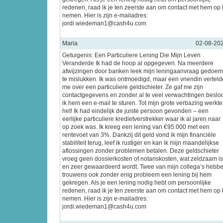
redenen, raad ik je ten zeerste aan om contact met hem op 
nemen. Hier is zijn e-mailadres:
jordi.wiedeman1@cash4u.com
Maria
02-08-20
Getuigenis: Een Particuliere Lening Die Mijn Leven
Veranderde Ik had de hoop al opgegeven. Na meerdere
afwijzingen door banken leek mijn leningaanvraag gedoe
te mislukken. Ik was ontmoedigd, maar een vriendin verteld
me over een particuliere geldschieter. Ze gaf me zijn
contactgegevens en zonder al te veel verwachtingen beslo
ik hem een e-mail te sturen. Tot mijn grote verbazing werkte
het! Ik had eindelijk de juiste persoon gevonden – een
eerlijke particuliere kredietverstrekker waar ik al jaren naar
op zoek was. Ik kreeg een lening van €95.000 met een
rentevoet van 3%. Dankzij dit geld vond ik mijn financiële
stabiliteit terug, leef ik rustiger en kan ik mijn maandelijkse
aflossingen zonder problemen betalen. Deze geldschieter
vroeg geen dossierkosten of notariskosten, wat zeldzaam is
en zeer gewaardeerd wordt. Twee van mijn collega’s hebb
trouwens ook zonder enig probleem een lening bij hem
gekregen. Als je een lening nodig hebt om persoonlijke
redenen, raad ik je ten zeerste aan om contact met hem op 
nemen. Hier is zijn e-mailadres:
jordi.wiedeman1@cash4u.com