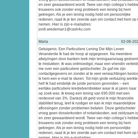
en zeer gewaardeerd wordt. Twee van mijn collega’s hebb
trouwens ook zonder enig probleem een lening bij hem
gekregen. Als je een lening nodig hebt om persoonlijke
redenen, raad ik je ten zeerste aan om contact met hem op 
nemen. Hier is zijn e-mailadres:
jordi.wiedeman1@cash4u.com
Maria
02-08-20
Getuigenis: Een Particuliere Lening Die Mijn Leven
Veranderde Ik had de hoop al opgegeven. Na meerdere
afwijzingen door banken leek mijn leningaanvraag gedoe
te mislukken. Ik was ontmoedigd, maar een vriendin verteld
me over een particuliere geldschieter. Ze gaf me zijn
contactgegevens en zonder al te veel verwachtingen beslo
ik hem een e-mail te sturen. Tot mijn grote verbazing werkte
het! Ik had eindelijk de juiste persoon gevonden – een
eerlijke particuliere kredietverstrekker waar ik al jaren naar
op zoek was. Ik kreeg een lening van €95.000 met een
rentevoet van 3%. Dankzij dit geld vond ik mijn financiële
stabiliteit terug, leef ik rustiger en kan ik mijn maandelijkse
aflossingen zonder problemen betalen. Deze geldschieter
vroeg geen dossierkosten of notariskosten, wat zeldzaam is
en zeer gewaardeerd wordt. Twee van mijn collega’s hebb
trouwens ook zonder enig probleem een lening bij hem
gekregen. Als je een lening nodig hebt om persoonlijke
redenen, raad ik je ten zeerste aan om contact met hem op 
nemen. Hier is zijn e-mailadres: