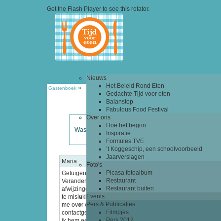
Get the Flash Player
to see this rotator.
Nieuws
Het Beleid Rond Eten
»
Gastenboek
Gedachte Tijd voor eten
Balanstop
Fabulous Food Festival
Over ons
Hoe het begon
Was het lekker? Nog tips of wensen?
Inspiratie
Formules TVE
’t Koggeschip, een schoolvoorbeeld
Jaarverslagen
Maria
02-08-20
Foto's
Picasa fotoalbum
Getuigenis: Een Particuliere Lening Die Mijn Leven
Restaurant
Veranderde Ik had de hoop al opgegeven. Na meerdere
Restaurant buiten
afwijzingen door banken leek mijn leningaanvraag gedoe
Events
te mislukken. Ik was ontmoedigd, maar een vriendin verteld
Pers & Publicaties
me over een particuliere geldschieter. Ze gaf me zijn
Filmpjes
contactgegevens en zonder al te veel verwachtingen beslo
Pers 2012
ik hem een e-mail te sturen. Tot mijn grote verbazing werkte