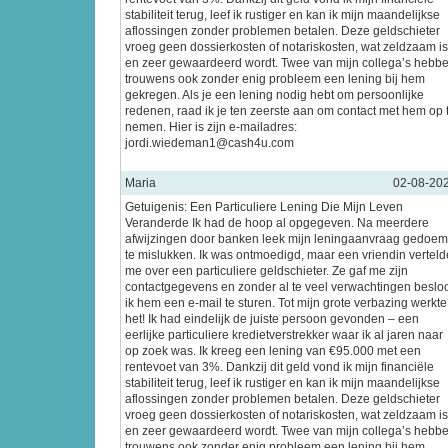
stabiliteit terug, leef ik rustiger en kan ik mijn maandelijkse
aflossingen zonder problemen betalen. Deze geldschieter
vroeg geen dossierkosten of notariskosten, wat zeldzaam is
en zeer gewaardeerd wordt. Twee van mijn collega’s hebb
trouwens ook zonder enig probleem een lening bij hem
gekregen. Als je een lening nodig hebt om persoonlijke
redenen, raad ik je ten zeerste aan om contact met hem op 
nemen. Hier is zijn e-mailadres:
jordi.wiedeman1@cash4u.com
Maria
02-08-20
Getuigenis: Een Particuliere Lening Die Mijn Leven
Veranderde Ik had de hoop al opgegeven. Na meerdere
afwijzingen door banken leek mijn leningaanvraag gedoe
te mislukken. Ik was ontmoedigd, maar een vriendin verteld
me over een particuliere geldschieter. Ze gaf me zijn
contactgegevens en zonder al te veel verwachtingen beslo
ik hem een e-mail te sturen. Tot mijn grote verbazing werkte
het! Ik had eindelijk de juiste persoon gevonden – een
eerlijke particuliere kredietverstrekker waar ik al jaren naar
op zoek was. Ik kreeg een lening van €95.000 met een
rentevoet van 3%. Dankzij dit geld vond ik mijn financiële
stabiliteit terug, leef ik rustiger en kan ik mijn maandelijkse
aflossingen zonder problemen betalen. Deze geldschieter
vroeg geen dossierkosten of notariskosten, wat zeldzaam is
en zeer gewaardeerd wordt. Twee van mijn collega’s hebb
trouwens ook zonder enig probleem een lening bij hem