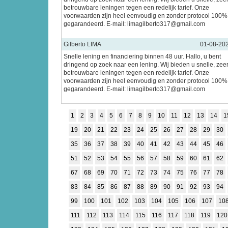
betrouwbare leningen tegen een redelijk tarief. Onze
voorwaarden zijn heel eenvoudig en zonder protocol 100%
gegarandeerd. E-mail: limagilberto317@gmail.com
Gilberto LIMA
01-08-20
Snelle lening en financiering binnen 48 uur. Hallo, u bent
dringend op zoek naar een lening. Wij bieden u snelle, zee
betrouwbare leningen tegen een redelijk tarief. Onze
voorwaarden zijn heel eenvoudig en zonder protocol 100%
gegarandeerd. E-mail: limagilberto317@gmail.com
1
2
3
4
5
6
7
8
9
10
11
12
13
14
1
19
20
21
22
23
24
25
26
27
28
29
30
35
36
37
38
39
40
41
42
43
44
45
46
51
52
53
54
55
56
57
58
59
60
61
62
67
68
69
70
71
72
73
74
75
76
77
78
83
84
85
86
87
88
89
90
91
92
93
94
99
100
101
102
103
104
105
106
107
10
111
112
113
114
115
116
117
118
119
120