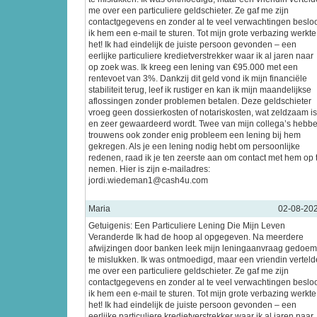
me over een particuliere geldschieter. Ze gaf me zijn
contactgegevens en zonder al te veel verwachtingen beslo
ik hem een e-mail te sturen. Tot mijn grote verbazing werkte
het! Ik had eindelijk de juiste persoon gevonden – een
eerlijke particuliere kredietverstrekker waar ik al jaren naar
op zoek was. Ik kreeg een lening van €95.000 met een
rentevoet van 3%. Dankzij dit geld vond ik mijn financiële
stabiliteit terug, leef ik rustiger en kan ik mijn maandelijkse
aflossingen zonder problemen betalen. Deze geldschieter
vroeg geen dossierkosten of notariskosten, wat zeldzaam is
en zeer gewaardeerd wordt. Twee van mijn collega’s hebb
trouwens ook zonder enig probleem een lening bij hem
gekregen. Als je een lening nodig hebt om persoonlijke
redenen, raad ik je ten zeerste aan om contact met hem op 
nemen. Hier is zijn e-mailadres:
jordi.wiedeman1@cash4u.com
Maria
02-08-20
Getuigenis: Een Particuliere Lening Die Mijn Leven
Veranderde Ik had de hoop al opgegeven. Na meerdere
afwijzingen door banken leek mijn leningaanvraag gedoe
te mislukken. Ik was ontmoedigd, maar een vriendin verteld
me over een particuliere geldschieter. Ze gaf me zijn
contactgegevens en zonder al te veel verwachtingen beslo
ik hem een e-mail te sturen. Tot mijn grote verbazing werkte
het! Ik had eindelijk de juiste persoon gevonden – een
eerlijke particuliere kredietverstrekker waar ik al jaren naar