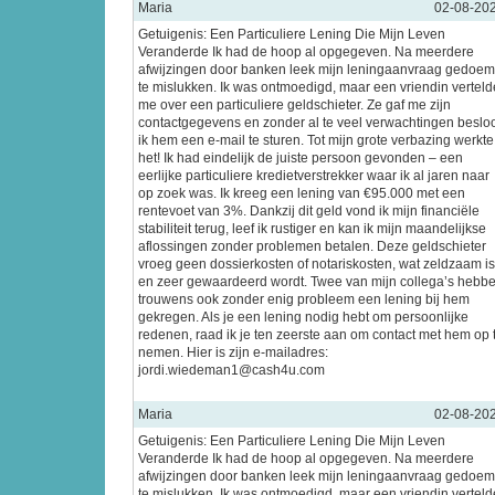
Maria
02-08-20
Getuigenis: Een Particuliere Lening Die Mijn Leven
Veranderde Ik had de hoop al opgegeven. Na meerdere
afwijzingen door banken leek mijn leningaanvraag gedoe
te mislukken. Ik was ontmoedigd, maar een vriendin verteld
me over een particuliere geldschieter. Ze gaf me zijn
contactgegevens en zonder al te veel verwachtingen beslo
ik hem een e-mail te sturen. Tot mijn grote verbazing werkte
het! Ik had eindelijk de juiste persoon gevonden – een
eerlijke particuliere kredietverstrekker waar ik al jaren naar
op zoek was. Ik kreeg een lening van €95.000 met een
rentevoet van 3%. Dankzij dit geld vond ik mijn financiële
stabiliteit terug, leef ik rustiger en kan ik mijn maandelijkse
aflossingen zonder problemen betalen. Deze geldschieter
vroeg geen dossierkosten of notariskosten, wat zeldzaam is
en zeer gewaardeerd wordt. Twee van mijn collega’s hebb
trouwens ook zonder enig probleem een lening bij hem
gekregen. Als je een lening nodig hebt om persoonlijke
redenen, raad ik je ten zeerste aan om contact met hem op 
nemen. Hier is zijn e-mailadres:
jordi.wiedeman1@cash4u.com
Maria
02-08-20
Getuigenis: Een Particuliere Lening Die Mijn Leven
Veranderde Ik had de hoop al opgegeven. Na meerdere
afwijzingen door banken leek mijn leningaanvraag gedoe
te mislukken. Ik was ontmoedigd, maar een vriendin verteld