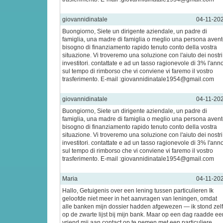
giovannidinatale
04-11-20
Buongiorno, Siete un dirigente aziendale, un padre di
famiglia, una madre di famiglia o meglio una persona aven
bisogno di finanziamento rapido tenuto conto della vostra
situazione. Vi troveremo una soluzione con l'aiuto dei nostri
investitori. contattate e ad un tasso ragionevole di 3% l'ann
sul tempo di rimborso che vi conviene vi faremo il vostro
trasferimento. E-mail :giovannidinatale1954@gmail.com
giovannidinatale
04-11-20
Buongiorno, Siete un dirigente aziendale, un padre di
famiglia, una madre di famiglia o meglio una persona aven
bisogno di finanziamento rapido tenuto conto della vostra
situazione. Vi troveremo una soluzione con l'aiuto dei nostri
investitori. contattate e ad un tasso ragionevole di 3% l'ann
sul tempo di rimborso che vi conviene vi faremo il vostro
trasferimento. E-mail :giovannidinatale1954@gmail.com
Maria
04-11-20
Hallo, Getuigenis over een lening tussen particulieren Ik
geloofde niet meer in het aanvragen van leningen, omdat
alle banken mijn dossier hadden afgewezen — ik stond zel
op de zwarte lijst bij mijn bank. Maar op een dag raadde ee
vriend mij aan contact op te nemen met een particuliere