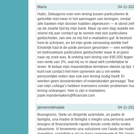
Maria
04-11-20
Hallo, Getuigenis over een lening tussen particulieren Ik
geloofde niet meer in het aanvragen van leningen, omdat
alle banken mijn dossier hadden afgewezen — ik stond zel
op de zwarte lijst bij mijn bank. Maar op een dag raadde ee
vriend mij aan contact op te nemen met een particuliere
geldschieter, van wie ze mij het e-mailadres gaf. Ik besloot
hem te schrijven, en tot mijn grote verrassing werkte het!
Eindelijk had ik de juiste persoon gevonden — een eerlijke
en betrouwbare particuliere geldschieter waar ik al jaren
naar op zoek was. Ik ontving een lening van €95.000 tegen
een rente van 3%, wat mij nu in staat stelt comfortabel te
leven. Ik betaal mijn maandelijkse termijnen steeds op tijd. 
kunt ook contact met hem opnemen als u om welke
persoonlijke reden dan ook een lening nodig heeft. Er
werden geen dossierkosten of notariskosten gevraagd. Tw
van mijn collega’s hebben eveneens zonder problemen hu
lening ontvangen. Hier is zijn e-mailadres:
jopie.mandemakers@financier.com
giovannidinatale
04-11-20
Buongiorno, Siete un dirigente aziendale, un padre di
famiglia, una madre di famiglia o meglio una persona aven
bisogno di finanziamento rapido tenuto conto della vostra
situazione. Vi troveremo una soluzione con l'aiuto dei nostri
investitori. contattate e ad un tasso ragionevole di 3% l'ann