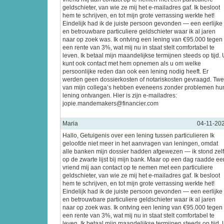
geldschieter, van wie ze mij het e-mailadres gaf. Ik besloot
hem te schrijven, en tot mijn grote verrassing werkte het!
Eindelijk had ik de juiste persoon gevonden — een eerlijke
en betrouwbare particuliere geldschieter waar ik al jaren
naar op zoek was. Ik ontving een lening van €95.000 tegen
een rente van 3%, wat mij nu in staat stelt comfortabel te
leven. Ik betaal mijn maandelijkse termijnen steeds op tijd. 
kunt ook contact met hem opnemen als u om welke
persoonlijke reden dan ook een lening nodig heeft. Er
werden geen dossierkosten of notariskosten gevraagd. Tw
van mijn collega’s hebben eveneens zonder problemen hu
lening ontvangen. Hier is zijn e-mailadres:
jopie.mandemakers@financier.com
Maria
04-11-20
Hallo, Getuigenis over een lening tussen particulieren Ik
geloofde niet meer in het aanvragen van leningen, omdat
alle banken mijn dossier hadden afgewezen — ik stond zel
op de zwarte lijst bij mijn bank. Maar op een dag raadde ee
vriend mij aan contact op te nemen met een particuliere
geldschieter, van wie ze mij het e-mailadres gaf. Ik besloot
hem te schrijven, en tot mijn grote verrassing werkte het!
Eindelijk had ik de juiste persoon gevonden — een eerlijke
en betrouwbare particuliere geldschieter waar ik al jaren
naar op zoek was. Ik ontving een lening van €95.000 tegen
een rente van 3%, wat mij nu in staat stelt comfortabel te
leven. Ik betaal mijn maandelijkse termijnen steeds op tijd. 