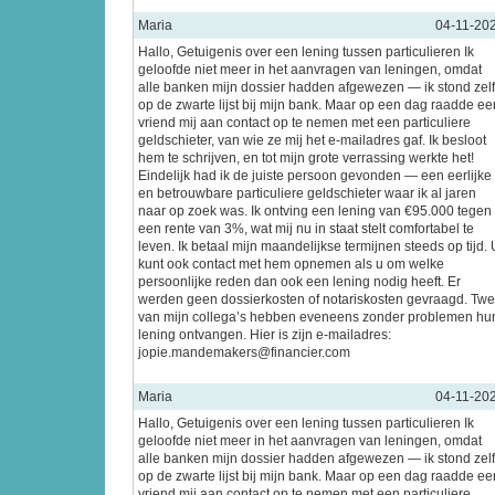
Maria
04-11-20
Hallo, Getuigenis over een lening tussen particulieren Ik
geloofde niet meer in het aanvragen van leningen, omdat
alle banken mijn dossier hadden afgewezen — ik stond zel
op de zwarte lijst bij mijn bank. Maar op een dag raadde ee
vriend mij aan contact op te nemen met een particuliere
geldschieter, van wie ze mij het e-mailadres gaf. Ik besloot
hem te schrijven, en tot mijn grote verrassing werkte het!
Eindelijk had ik de juiste persoon gevonden — een eerlijke
en betrouwbare particuliere geldschieter waar ik al jaren
naar op zoek was. Ik ontving een lening van €95.000 tegen
een rente van 3%, wat mij nu in staat stelt comfortabel te
leven. Ik betaal mijn maandelijkse termijnen steeds op tijd. 
kunt ook contact met hem opnemen als u om welke
persoonlijke reden dan ook een lening nodig heeft. Er
werden geen dossierkosten of notariskosten gevraagd. Tw
van mijn collega’s hebben eveneens zonder problemen hu
lening ontvangen. Hier is zijn e-mailadres:
jopie.mandemakers@financier.com
Maria
04-11-20
Hallo, Getuigenis over een lening tussen particulieren Ik
geloofde niet meer in het aanvragen van leningen, omdat
alle banken mijn dossier hadden afgewezen — ik stond zel
op de zwarte lijst bij mijn bank. Maar op een dag raadde ee
vriend mij aan contact op te nemen met een particuliere