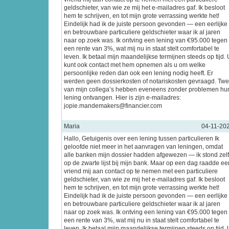
geldschieter, van wie ze mij het e-mailadres gaf. Ik besloot
hem te schrijven, en tot mijn grote verrassing werkte het!
Eindelijk had ik de juiste persoon gevonden — een eerlijke
en betrouwbare particuliere geldschieter waar ik al jaren
naar op zoek was. Ik ontving een lening van €95.000 tegen
een rente van 3%, wat mij nu in staat stelt comfortabel te
leven. Ik betaal mijn maandelijkse termijnen steeds op tijd. 
kunt ook contact met hem opnemen als u om welke
persoonlijke reden dan ook een lening nodig heeft. Er
werden geen dossierkosten of notariskosten gevraagd. Tw
van mijn collega’s hebben eveneens zonder problemen hu
lening ontvangen. Hier is zijn e-mailadres:
jopie.mandemakers@financier.com
Maria
04-11-20
Hallo, Getuigenis over een lening tussen particulieren Ik
geloofde niet meer in het aanvragen van leningen, omdat
alle banken mijn dossier hadden afgewezen — ik stond zel
op de zwarte lijst bij mijn bank. Maar op een dag raadde ee
vriend mij aan contact op te nemen met een particuliere
geldschieter, van wie ze mij het e-mailadres gaf. Ik besloot
hem te schrijven, en tot mijn grote verrassing werkte het!
Eindelijk had ik de juiste persoon gevonden — een eerlijke
en betrouwbare particuliere geldschieter waar ik al jaren
naar op zoek was. Ik ontving een lening van €95.000 tegen
een rente van 3%, wat mij nu in staat stelt comfortabel te
leven. Ik betaal mijn maandelijkse termijnen steeds op tijd. 