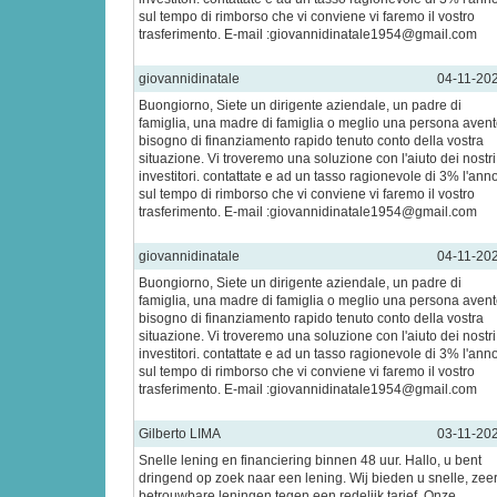
sul tempo di rimborso che vi conviene vi faremo il vostro
trasferimento. E-mail :giovannidinatale1954@gmail.com
giovannidinatale
04-11-20
Buongiorno, Siete un dirigente aziendale, un padre di
famiglia, una madre di famiglia o meglio una persona aven
bisogno di finanziamento rapido tenuto conto della vostra
situazione. Vi troveremo una soluzione con l'aiuto dei nostri
investitori. contattate e ad un tasso ragionevole di 3% l'ann
sul tempo di rimborso che vi conviene vi faremo il vostro
trasferimento. E-mail :giovannidinatale1954@gmail.com
giovannidinatale
04-11-20
Buongiorno, Siete un dirigente aziendale, un padre di
famiglia, una madre di famiglia o meglio una persona aven
bisogno di finanziamento rapido tenuto conto della vostra
situazione. Vi troveremo una soluzione con l'aiuto dei nostri
investitori. contattate e ad un tasso ragionevole di 3% l'ann
sul tempo di rimborso che vi conviene vi faremo il vostro
trasferimento. E-mail :giovannidinatale1954@gmail.com
Gilberto LIMA
03-11-20
Snelle lening en financiering binnen 48 uur. Hallo, u bent
dringend op zoek naar een lening. Wij bieden u snelle, zee
betrouwbare leningen tegen een redelijk tarief. Onze