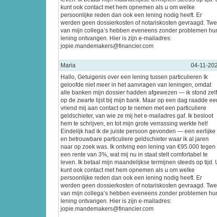
kunt ook contact met hem opnemen als u om welke
persoonlijke reden dan ook een lening nodig heeft. Er
werden geen dossierkosten of notariskosten gevraagd. Tw
van mijn collega’s hebben eveneens zonder problemen hu
lening ontvangen. Hier is zijn e-mailadres:
jopie.mandemakers@financier.com
Maria
04-11-20
Hallo, Getuigenis over een lening tussen particulieren Ik
geloofde niet meer in het aanvragen van leningen, omdat
alle banken mijn dossier hadden afgewezen — ik stond zel
op de zwarte lijst bij mijn bank. Maar op een dag raadde ee
vriend mij aan contact op te nemen met een particuliere
geldschieter, van wie ze mij het e-mailadres gaf. Ik besloot
hem te schrijven, en tot mijn grote verrassing werkte het!
Eindelijk had ik de juiste persoon gevonden — een eerlijke
en betrouwbare particuliere geldschieter waar ik al jaren
naar op zoek was. Ik ontving een lening van €95.000 tegen
een rente van 3%, wat mij nu in staat stelt comfortabel te
leven. Ik betaal mijn maandelijkse termijnen steeds op tijd. 
kunt ook contact met hem opnemen als u om welke
persoonlijke reden dan ook een lening nodig heeft. Er
werden geen dossierkosten of notariskosten gevraagd. Tw
van mijn collega’s hebben eveneens zonder problemen hu
lening ontvangen. Hier is zijn e-mailadres:
jopie.mandemakers@financier.com