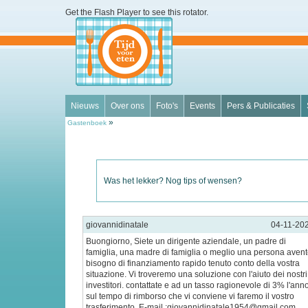
Get the Flash Player
to see this rotator.
Nieuws
Over ons
Foto's
Events
Pers & Publicaties
»
Gastenboek
Was het lekker? Nog tips of wensen?
giovannidinatale
04-11-20
Buongiorno, Siete un dirigente aziendale, un padre di
famiglia, una madre di famiglia o meglio una persona aven
bisogno di finanziamento rapido tenuto conto della vostra
situazione. Vi troveremo una soluzione con l'aiuto dei nostri
investitori. contattate e ad un tasso ragionevole di 3% l'ann
sul tempo di rimborso che vi conviene vi faremo il vostro
trasferimento. E-mail :giovannidinatale1954@gmail.com