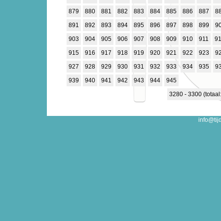
879
880
881
882
883
884
885
886
887
8
891
892
893
894
895
896
897
898
899
9
903
904
905
906
907
908
909
910
911
9
915
916
917
918
919
920
921
922
923
9
927
928
929
930
931
932
933
934
935
9
939
940
941
942
943
944
945
3280 - 3300 (totaal
info@tij