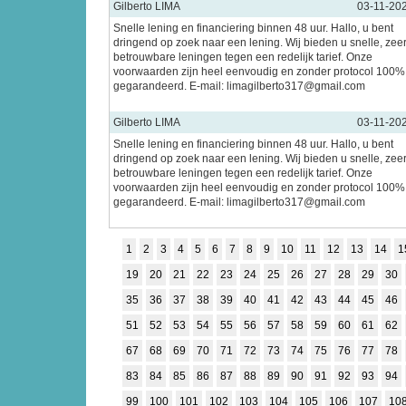
Gilberto LIMA
03-11-20
Snelle lening en financiering binnen 48 uur. Hallo, u bent
dringend op zoek naar een lening. Wij bieden u snelle, zee
betrouwbare leningen tegen een redelijk tarief. Onze
voorwaarden zijn heel eenvoudig en zonder protocol 100%
gegarandeerd. E-mail: limagilberto317@gmail.com
Gilberto LIMA
03-11-20
Snelle lening en financiering binnen 48 uur. Hallo, u bent
dringend op zoek naar een lening. Wij bieden u snelle, zee
betrouwbare leningen tegen een redelijk tarief. Onze
voorwaarden zijn heel eenvoudig en zonder protocol 100%
gegarandeerd. E-mail: limagilberto317@gmail.com
1
2
3
4
5
6
7
8
9
10
11
12
13
14
1
19
20
21
22
23
24
25
26
27
28
29
30
35
36
37
38
39
40
41
42
43
44
45
46
51
52
53
54
55
56
57
58
59
60
61
62
67
68
69
70
71
72
73
74
75
76
77
78
83
84
85
86
87
88
89
90
91
92
93
94
99
100
101
102
103
104
105
106
107
10