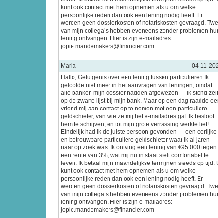
kunt ook contact met hem opnemen als u om welke
persoonlijke reden dan ook een lening nodig heeft. Er
werden geen dossierkosten of notariskosten gevraagd. Tw
van mijn collega’s hebben eveneens zonder problemen hu
lening ontvangen. Hier is zijn e-mailadres:
jopie.mandemakers@financier.com
Maria
04-11-20
Hallo, Getuigenis over een lening tussen particulieren Ik
geloofde niet meer in het aanvragen van leningen, omdat
alle banken mijn dossier hadden afgewezen — ik stond zel
op de zwarte lijst bij mijn bank. Maar op een dag raadde ee
vriend mij aan contact op te nemen met een particuliere
geldschieter, van wie ze mij het e-mailadres gaf. Ik besloot
hem te schrijven, en tot mijn grote verrassing werkte het!
Eindelijk had ik de juiste persoon gevonden — een eerlijke
en betrouwbare particuliere geldschieter waar ik al jaren
naar op zoek was. Ik ontving een lening van €95.000 tegen
een rente van 3%, wat mij nu in staat stelt comfortabel te
leven. Ik betaal mijn maandelijkse termijnen steeds op tijd. 
kunt ook contact met hem opnemen als u om welke
persoonlijke reden dan ook een lening nodig heeft. Er
werden geen dossierkosten of notariskosten gevraagd. Tw
van mijn collega’s hebben eveneens zonder problemen hu
lening ontvangen. Hier is zijn e-mailadres:
jopie.mandemakers@financier.com