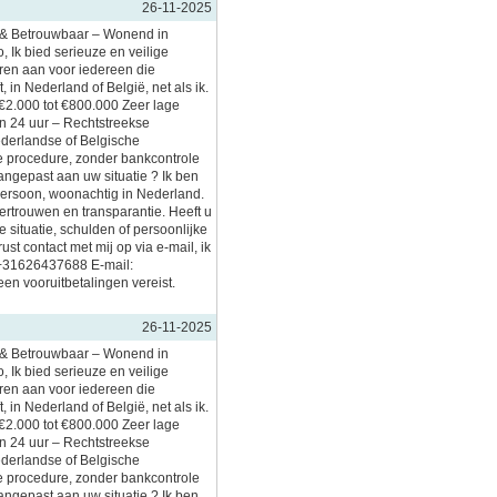
26-11-2025
l & Betrouwbaar – Wonend in
, Ik bied serieuze en veilige
eren aan voor iedereen die
, in Nederland of België, net als ik.
€2.000 tot €800.000 Zeer lage
en 24 uur – Rechtstreekse
ederlandse of Belgische
 procedure, zonder bankcontrole
aangepast aan uw situatie ? Ik ben
persoon, woonachtig in Nederland.
vertrouwen en transparantie. Heeft u
 situatie, schulden of persoonlijke
t contact met mij op via e-mail, ik
 +31626437688 E-mail:
en vooruitbetalingen vereist.
26-11-2025
l & Betrouwbaar – Wonend in
, Ik bied serieuze en veilige
eren aan voor iedereen die
, in Nederland of België, net als ik.
€2.000 tot €800.000 Zeer lage
en 24 uur – Rechtstreekse
ederlandse of Belgische
 procedure, zonder bankcontrole
aangepast aan uw situatie ? Ik ben