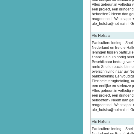
Alles gebeurt in volledig 
een project, een dringende
behoeften? Neem dan gerus
reageer snel. Whatsapp:
ale_hofstra@hotmail.nl Ge
Ale Hofstra
Particuliere lening – Sne
Nederland en België Hallo
leningen tussen particuli
financiële hulp nodig heeft
Beschikbaar bedrag: van 
rente Snelle reactie binn
overschrijving naar uw N
bankrekening Eenvoudige
Flexibele terugbetaling, 
een eerlijke en serieuze 
Alles gebeurt in volledig 
een project, een dringende
behoeften? Neem dan gerus
reageer snel. Whatsapp:
ale_hofstra@hotmail.nl Ge
Ale Hofstra
Particuliere lening – Sne
Nederland en België Hallo