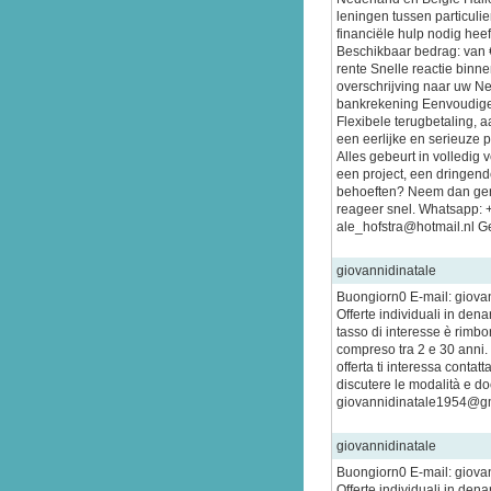
leningen tussen particuli
financiële hulp nodig heeft
Beschikbaar bedrag: van 
rente Snelle reactie binn
overschrijving naar uw N
bankrekening Eenvoudige
Flexibele terugbetaling, 
een eerlijke en serieuze 
Alles gebeurt in volledig 
een project, een dringende
behoeften? Neem dan gerus
reageer snel. Whatsapp:
ale_hofstra@hotmail.nl Ge
giovannidinatale
Buongiorn0 E-mail: giov
Offerte individuali in den
tasso di interesse è rimbo
compreso tra 2 e 30 anni.
offerta ti interessa contat
discutere le modalità e do
giovannidinatale1954@g
giovannidinatale
Buongiorn0 E-mail: giov
Offerte individuali in den