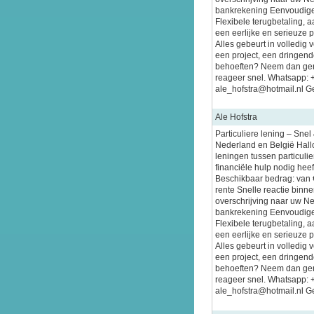
bankrekening Eenvoudige
Flexibele terugbetaling, 
een eerlijke en serieuze 
Alles gebeurt in volledig 
een project, een dringende
behoeften? Neem dan gerus
reageer snel. Whatsapp:
ale_hofstra@hotmail.nl Ge
Ale Hofstra
Particuliere lening – Sne
Nederland en België Hallo
leningen tussen particuli
financiële hulp nodig heeft
Beschikbaar bedrag: van 
rente Snelle reactie binn
overschrijving naar uw N
bankrekening Eenvoudige
Flexibele terugbetaling, 
een eerlijke en serieuze 
Alles gebeurt in volledig 
een project, een dringende
behoeften? Neem dan gerus
reageer snel. Whatsapp:
ale_hofstra@hotmail.nl Ge