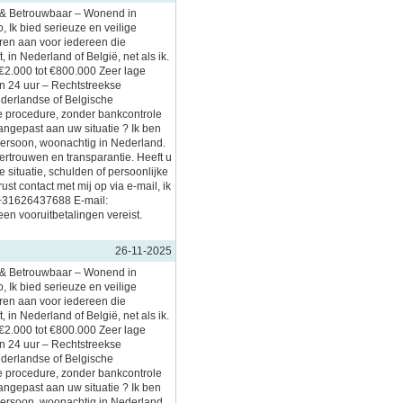
l & Betrouwbaar – Wonend in
, Ik bied serieuze en veilige
eren aan voor iedereen die
, in Nederland of België, net als ik.
€2.000 tot €800.000 Zeer lage
en 24 uur – Rechtstreekse
ederlandse of Belgische
 procedure, zonder bankcontrole
aangepast aan uw situatie ? Ik ben
persoon, woonachtig in Nederland.
vertrouwen en transparantie. Heeft u
 situatie, schulden of persoonlijke
t contact met mij op via e-mail, ik
 +31626437688 E-mail:
en vooruitbetalingen vereist.
26-11-2025
l & Betrouwbaar – Wonend in
, Ik bied serieuze en veilige
eren aan voor iedereen die
, in Nederland of België, net als ik.
€2.000 tot €800.000 Zeer lage
en 24 uur – Rechtstreekse
ederlandse of Belgische
 procedure, zonder bankcontrole
aangepast aan uw situatie ? Ik ben
persoon, woonachtig in Nederland.