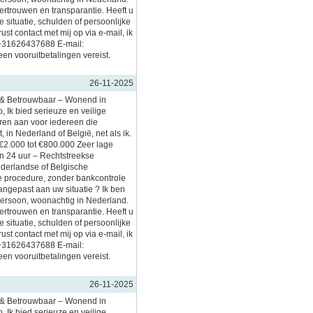
vertrouwen en transparantie. Heeft u
 situatie, schulden of persoonlijke
t contact met mij op via e-mail, ik
 +31626437688 E-mail:
en vooruitbetalingen vereist.
26-11-2025
l & Betrouwbaar – Wonend in
, Ik bied serieuze en veilige
eren aan voor iedereen die
, in Nederland of België, net als ik.
€2.000 tot €800.000 Zeer lage
en 24 uur – Rechtstreekse
ederlandse of Belgische
 procedure, zonder bankcontrole
aangepast aan uw situatie ? Ik ben
persoon, woonachtig in Nederland.
vertrouwen en transparantie. Heeft u
 situatie, schulden of persoonlijke
t contact met mij op via e-mail, ik
 +31626437688 E-mail:
en vooruitbetalingen vereist.
26-11-2025
l & Betrouwbaar – Wonend in
, Ik bied serieuze en veilige