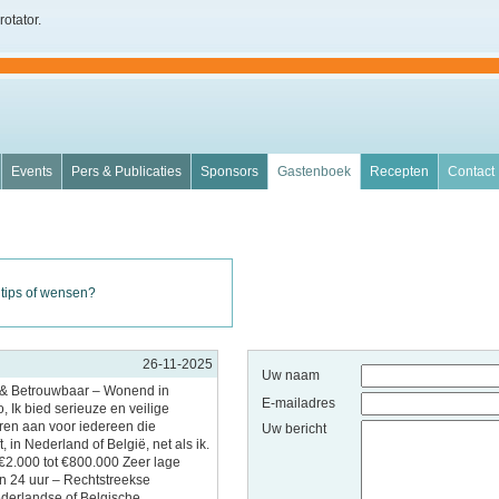
rotator.
Events
Pers & Publicaties
Sponsors
Gastenboek
Recepten
Contact
 tips of wensen?
26-11-2025
Uw naam
l & Betrouwbaar – Wonend in
E-mailadres
, Ik bied serieuze en veilige
eren aan voor iedereen die
Uw bericht
, in Nederland of België, net als ik.
€2.000 tot €800.000 Zeer lage
en 24 uur – Rechtstreekse
ederlandse of Belgische