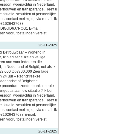
persoon, woonachtig in Nederland.
vertrouwen en transparantie. Heeft u
 situatie, schulden of persoonlijke
t contact met mij op via e-mail, ik
 +31626437688
YFDIGUD6J7ROG1 E-mail:
en vooruitbetalingen vereist.
26-11-2025
l & Betrouwbaar – Wonend in
, Ik bied serieuze en veilige
eren aan voor iedereen die
, in Nederland of België, net als ik.
€2.000 tot €800.000 Zeer lage
en 24 uur – Rechtstreekse
ederlandse of Belgische
 procedure, zonder bankcontrole
aangepast aan uw situatie ? Ik ben
persoon, woonachtig in Nederland.
vertrouwen en transparantie. Heeft u
 situatie, schulden of persoonlijke
t contact met mij op via e-mail, ik
 +31626437688 E-mail:
en vooruitbetalingen vereist.
26-11-2025