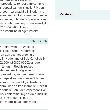
 procedure, zonder bankcontrole
aangepast aan uw situatie ? Ik ben
persoon, woonachtig in Nederland.
vertrouwen en transparantie. Heeft u
 situatie, schulden of persoonlijke
t contact met mij op via e-mail, ik
 +31626437688 E-mail:
en vooruitbetalingen vereist.
26-11-2025
l & Betrouwbaar – Wonend in
, Ik bied serieuze en veilige
eren aan voor iedereen die
, in Nederland of België, net als ik.
€2.000 tot €800.000 Zeer lage
en 24 uur – Rechtstreekse
ederlandse of Belgische
 procedure, zonder bankcontrole
aangepast aan uw situatie ? Ik ben
persoon, woonachtig in Nederland.
vertrouwen en transparantie. Heeft u
 situatie, schulden of persoonlijke
t contact met mij op via e-mail, ik
 +31626437688 E-mail:
en vooruitbetalingen vereist.