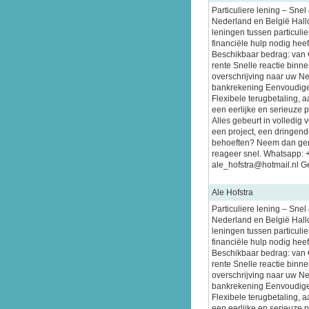
Particuliere lening – Sne
Nederland en België Hallo
leningen tussen particuli
financiële hulp nodig heeft
Beschikbaar bedrag: van 
rente Snelle reactie binn
overschrijving naar uw N
bankrekening Eenvoudige
Flexibele terugbetaling, 
een eerlijke en serieuze 
Alles gebeurt in volledig 
een project, een dringende
behoeften? Neem dan gerus
reageer snel. Whatsapp:
ale_hofstra@hotmail.nl Ge
Ale Hofstra
Particuliere lening – Sne
Nederland en België Hallo
leningen tussen particuli
financiële hulp nodig heeft
Beschikbaar bedrag: van 
rente Snelle reactie binn
overschrijving naar uw N
bankrekening Eenvoudige
Flexibele terugbetaling, 
een eerlijke en serieuze 