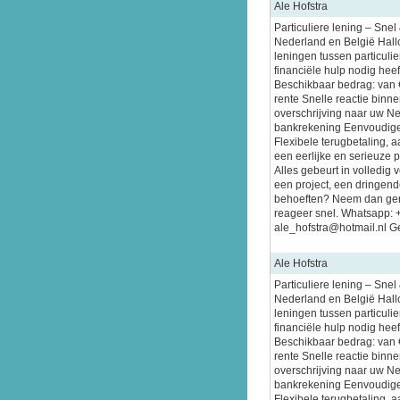
Ale Hofstra
Particuliere lening – Sne
Nederland en België Hallo
leningen tussen particuli
financiële hulp nodig heeft
Beschikbaar bedrag: van 
rente Snelle reactie binn
overschrijving naar uw N
bankrekening Eenvoudige
Flexibele terugbetaling, 
een eerlijke en serieuze 
Alles gebeurt in volledig 
een project, een dringende
behoeften? Neem dan gerus
reageer snel. Whatsapp:
ale_hofstra@hotmail.nl Ge
Ale Hofstra
Particuliere lening – Sne
Nederland en België Hallo
leningen tussen particuli
financiële hulp nodig heeft
Beschikbaar bedrag: van 
rente Snelle reactie binn
overschrijving naar uw N
bankrekening Eenvoudige
Flexibele terugbetaling, 