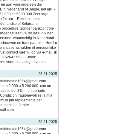
eren aan voor iedereen die
, in Nederland of België, net als ik.
€2.000 tot €800.000 Zeer lage
en 24 uur – Rechtstreekse
ederlandse of Belgische
 procedure, zonder bankcontrole
aangepast aan uw situatie ? Ik ben
persoon, woonachtig in Nederland.
vertrouwen en transparantie. Heeft u
 situatie, schulden of persoonlijke
t contact met mij op via e-mail, ik
 +31626437688 E-mail:
en vooruitbetalingen vereist.
25-11-2025
annidinatale1954@gmail.com
aro da 2.000 a 5.200.000, con un
rsabile del 3% in un periodo
 Condizioni ragionevoli se la mia
tami di più rapidamente per
cumenti da fornire.
mail.com
25-11-2025
annidinatale1954@gmail.com
aro da 2.000 a 5.200.000, con un