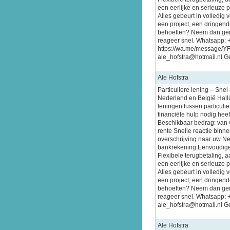
een eerlijke en serieuze 
Alles gebeurt in volledig 
een project, een dringende
behoeften? Neem dan gerus
reageer snel. Whatsapp:
https://wa.me/message/
ale_hofstra@hotmail.nl Ge
Ale Hofstra
Particuliere lening – Sne
Nederland en België Hallo
leningen tussen particuli
financiële hulp nodig heeft
Beschikbaar bedrag: van 
rente Snelle reactie binn
overschrijving naar uw N
bankrekening Eenvoudige
Flexibele terugbetaling, 
een eerlijke en serieuze 
Alles gebeurt in volledig 
een project, een dringende
behoeften? Neem dan gerus
reageer snel. Whatsapp:
ale_hofstra@hotmail.nl Ge
Ale Hofstra