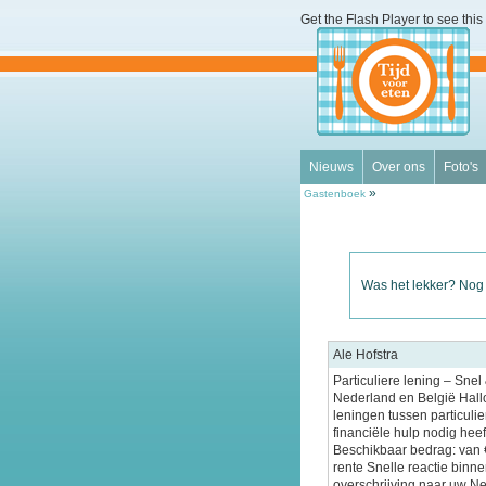
Get the Flash Player
to see this 
Nieuws
Over ons
Foto's
»
Gastenboek
Was het lekker? Nog
Ale Hofstra
Particuliere lening – Sne
Nederland en België Hallo
leningen tussen particuli
financiële hulp nodig heeft
Beschikbaar bedrag: van 
rente Snelle reactie binn
overschrijving naar uw N