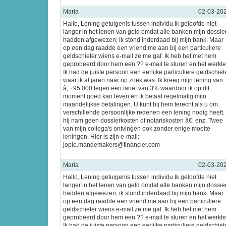
Maria
02-03-20
Hallo, Lening getuigenis tussen individu Ik geloofde niet
langer in het lenen van geld omdat alle banken mijn dossie
hadden afgewezen; ik stond inderdaad bij mijn bank. Maar
op een dag raadde een vriend me aan bij een particuliere
geldschieter wiens e-mail ze me gaf. Ik heb het met hem
geprobeerd door hem een ?? e-mail te sturen en het werkte
Ik had de juiste persoon een eerlijke particuliere geldschiet
waar ik al jaren naar op zoek was. Ik kreeg mijn lening van
â‚¬ 95.000 tegen een tarief van 3% waardoor ik op dit
moment goed kan leven en ik betaal regelmatig mijn
maandelijkse betalingen. U kunt bij hem terecht als u om
verschillende persoonlijke redenen een lening nodig heeft.
hij nam geen dossierkosten of notariskosten â€¦ enz. Twee
van mijn collega's ontvingen ook zonder enige moeite
leningen. Hier is zijn e-mail:
jopie.mandemakers@financier.com
Maria
02-03-20
Hallo, Lening getuigenis tussen individu Ik geloofde niet
langer in het lenen van geld omdat alle banken mijn dossie
hadden afgewezen; ik stond inderdaad bij mijn bank. Maar
op een dag raadde een vriend me aan bij een particuliere
geldschieter wiens e-mail ze me gaf. Ik heb het met hem
geprobeerd door hem een ?? e-mail te sturen en het werkte
Ik had de juiste persoon een eerlijke particuliere geldschiet