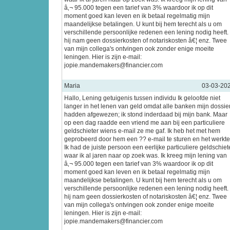
â‚¬ 95.000 tegen een tarief van 3% waardoor ik op dit
moment goed kan leven en ik betaal regelmatig mijn
maandelijkse betalingen. U kunt bij hem terecht als u om
verschillende persoonlijke redenen een lening nodig heeft.
hij nam geen dossierkosten of notariskosten â€¦ enz. Twee
van mijn collega's ontvingen ook zonder enige moeite
leningen. Hier is zijn e-mail:
jopie.mandemakers@financier.com
Maria
03-03-20
Hallo, Lening getuigenis tussen individu Ik geloofde niet
langer in het lenen van geld omdat alle banken mijn dossie
hadden afgewezen; ik stond inderdaad bij mijn bank. Maar
op een dag raadde een vriend me aan bij een particuliere
geldschieter wiens e-mail ze me gaf. Ik heb het met hem
geprobeerd door hem een ?? e-mail te sturen en het werkte
Ik had de juiste persoon een eerlijke particuliere geldschiet
waar ik al jaren naar op zoek was. Ik kreeg mijn lening van
â‚¬ 95.000 tegen een tarief van 3% waardoor ik op dit
moment goed kan leven en ik betaal regelmatig mijn
maandelijkse betalingen. U kunt bij hem terecht als u om
verschillende persoonlijke redenen een lening nodig heeft.
hij nam geen dossierkosten of notariskosten â€¦ enz. Twee
van mijn collega's ontvingen ook zonder enige moeite
leningen. Hier is zijn e-mail:
jopie.mandemakers@financier.com