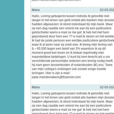
Maria
02-03-20
Hallo, Lening getuigenis tussen individu Ik geloofde niet
langer in het lenen van geld omdat alle banken mijn dossie
hadden afgewezen; ik stond inderdaad bij mijn bank. Maar
op een dag raadde een vriend me aan bij een particuliere
geldschieter wiens e-mail ze me gaf. Ik heb het met hem
geprobeerd door hem een ?? e-mail te sturen en het werkte
Ik had de juiste persoon een eerlijke particuliere geldschiet
waar ik al jaren naar op zoek was. Ik kreeg mijn lening van
â‚¬ 95.000 tegen een tarief van 3% waardoor ik op dit
moment goed kan leven en ik betaal regelmatig mijn
maandelijkse betalingen. U kunt bij hem terecht als u om
verschillende persoonlijke redenen een lening nodig heeft.
hij nam geen dossierkosten of notariskosten â€¦ enz. Twee
van mijn collega's ontvingen ook zonder enige moeite
leningen. Hier is zijn e-mail:
jopie.mandemakers@financier.com
Maria
02-03-20
Hallo, Lening getuigenis tussen individu Ik geloofde niet
langer in het lenen van geld omdat alle banken mijn dossie
hadden afgewezen; ik stond inderdaad bij mijn bank. Maar
op een dag raadde een vriend me aan bij een particuliere
geldschieter wiens e-mail ze me gaf. Ik heb het met hem
geprobeerd door hem een ?? e-mail te sturen en het werkte