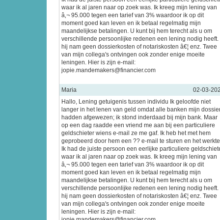
waar ik al jaren naar op zoek was. Ik kreeg mijn lening van
â‚¬ 95.000 tegen een tarief van 3% waardoor ik op dit
moment goed kan leven en ik betaal regelmatig mijn
maandelijkse betalingen. U kunt bij hem terecht als u om
verschillende persoonlijke redenen een lening nodig heeft.
hij nam geen dossierkosten of notariskosten â€¦ enz. Twee
van mijn collega's ontvingen ook zonder enige moeite
leningen. Hier is zijn e-mail:
jopie.mandemakers@financier.com
Maria
02-03-20
Hallo, Lening getuigenis tussen individu Ik geloofde niet
langer in het lenen van geld omdat alle banken mijn dossie
hadden afgewezen; ik stond inderdaad bij mijn bank. Maar
op een dag raadde een vriend me aan bij een particuliere
geldschieter wiens e-mail ze me gaf. Ik heb het met hem
geprobeerd door hem een ?? e-mail te sturen en het werkte
Ik had de juiste persoon een eerlijke particuliere geldschiet
waar ik al jaren naar op zoek was. Ik kreeg mijn lening van
â‚¬ 95.000 tegen een tarief van 3% waardoor ik op dit
moment goed kan leven en ik betaal regelmatig mijn
maandelijkse betalingen. U kunt bij hem terecht als u om
verschillende persoonlijke redenen een lening nodig heeft.
hij nam geen dossierkosten of notariskosten â€¦ enz. Twee
van mijn collega's ontvingen ook zonder enige moeite
leningen. Hier is zijn e-mail:
jopie.mandemakers@financier.com