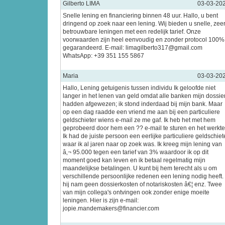
Gilberto LIMA
03-03-20
Snelle lening en financiering binnen 48 uur. Hallo, u bent
dringend op zoek naar een lening. Wij bieden u snelle, zee
betrouwbare leningen met een redelijk tarief. Onze
voorwaarden zijn heel eenvoudig en zonder protocol 100%
gegarandeerd. E-mail: limagilberto317@gmail.com
WhatsApp: +39 351 155 5867
Maria
03-03-20
Hallo, Lening getuigenis tussen individu Ik geloofde niet
langer in het lenen van geld omdat alle banken mijn dossie
hadden afgewezen; ik stond inderdaad bij mijn bank. Maar
op een dag raadde een vriend me aan bij een particuliere
geldschieter wiens e-mail ze me gaf. Ik heb het met hem
geprobeerd door hem een ?? e-mail te sturen en het werkte
Ik had de juiste persoon een eerlijke particuliere geldschiet
waar ik al jaren naar op zoek was. Ik kreeg mijn lening van
â‚¬ 95.000 tegen een tarief van 3% waardoor ik op dit
moment goed kan leven en ik betaal regelmatig mijn
maandelijkse betalingen. U kunt bij hem terecht als u om
verschillende persoonlijke redenen een lening nodig heeft.
hij nam geen dossierkosten of notariskosten â€¦ enz. Twee
van mijn collega's ontvingen ook zonder enige moeite
leningen. Hier is zijn e-mail:
jopie.mandemakers@financier.com