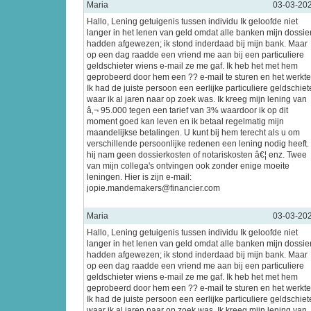
Maria
03-03-20
Hallo, Lening getuigenis tussen individu Ik geloofde niet
langer in het lenen van geld omdat alle banken mijn dossie
hadden afgewezen; ik stond inderdaad bij mijn bank. Maar
op een dag raadde een vriend me aan bij een particuliere
geldschieter wiens e-mail ze me gaf. Ik heb het met hem
geprobeerd door hem een ?? e-mail te sturen en het werkte
Ik had de juiste persoon een eerlijke particuliere geldschiet
waar ik al jaren naar op zoek was. Ik kreeg mijn lening van
â‚¬ 95.000 tegen een tarief van 3% waardoor ik op dit
moment goed kan leven en ik betaal regelmatig mijn
maandelijkse betalingen. U kunt bij hem terecht als u om
verschillende persoonlijke redenen een lening nodig heeft.
hij nam geen dossierkosten of notariskosten â€¦ enz. Twee
van mijn collega's ontvingen ook zonder enige moeite
leningen. Hier is zijn e-mail:
jopie.mandemakers@financier.com
Maria
03-03-20
Hallo, Lening getuigenis tussen individu Ik geloofde niet
langer in het lenen van geld omdat alle banken mijn dossie
hadden afgewezen; ik stond inderdaad bij mijn bank. Maar
op een dag raadde een vriend me aan bij een particuliere
geldschieter wiens e-mail ze me gaf. Ik heb het met hem
geprobeerd door hem een ?? e-mail te sturen en het werkte
Ik had de juiste persoon een eerlijke particuliere geldschiet
waar ik al jaren naar op zoek was. Ik kreeg mijn lening van