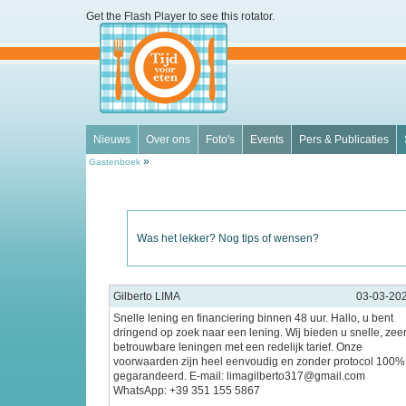
Get the Flash Player
to see this rotator.
Nieuws
Over ons
Foto's
Events
Pers & Publicaties
»
Gastenboek
Was het lekker? Nog tips of wensen?
Gilberto LIMA
03-03-20
Snelle lening en financiering binnen 48 uur. Hallo, u bent
dringend op zoek naar een lening. Wij bieden u snelle, zee
betrouwbare leningen met een redelijk tarief. Onze
voorwaarden zijn heel eenvoudig en zonder protocol 100%
gegarandeerd. E-mail: limagilberto317@gmail.com
WhatsApp: +39 351 155 5867