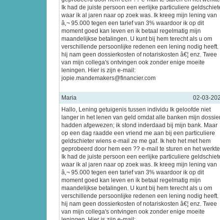
Ik had de juiste persoon een eerlijke particuliere geldschiet
waar ik al jaren naar op zoek was. Ik kreeg mijn lening van
â‚¬ 95.000 tegen een tarief van 3% waardoor ik op dit
moment goed kan leven en ik betaal regelmatig mijn
maandelijkse betalingen. U kunt bij hem terecht als u om
verschillende persoonlijke redenen een lening nodig heeft.
hij nam geen dossierkosten of notariskosten â€¦ enz. Twee
van mijn collega's ontvingen ook zonder enige moeite
leningen. Hier is zijn e-mail:
jopie.mandemakers@financier.com
Maria
02-03-20
Hallo, Lening getuigenis tussen individu Ik geloofde niet
langer in het lenen van geld omdat alle banken mijn dossie
hadden afgewezen; ik stond inderdaad bij mijn bank. Maar
op een dag raadde een vriend me aan bij een particuliere
geldschieter wiens e-mail ze me gaf. Ik heb het met hem
geprobeerd door hem een ?? e-mail te sturen en het werkte
Ik had de juiste persoon een eerlijke particuliere geldschiet
waar ik al jaren naar op zoek was. Ik kreeg mijn lening van
â‚¬ 95.000 tegen een tarief van 3% waardoor ik op dit
moment goed kan leven en ik betaal regelmatig mijn
maandelijkse betalingen. U kunt bij hem terecht als u om
verschillende persoonlijke redenen een lening nodig heeft.
hij nam geen dossierkosten of notariskosten â€¦ enz. Twee
van mijn collega's ontvingen ook zonder enige moeite
leningen. Hier is zijn e-mail: