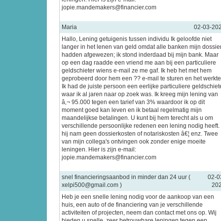
jopie.mandemakers@financier.com
Maria
02-03-20
Hallo, Lening getuigenis tussen individu Ik geloofde niet
langer in het lenen van geld omdat alle banken mijn dossie
hadden afgewezen; ik stond inderdaad bij mijn bank. Maar
op een dag raadde een vriend me aan bij een particuliere
geldschieter wiens e-mail ze me gaf. Ik heb het met hem
geprobeerd door hem een ?? e-mail te sturen en het werkte
Ik had de juiste persoon een eerlijke particuliere geldschiet
waar ik al jaren naar op zoek was. Ik kreeg mijn lening van
â‚¬ 95.000 tegen een tarief van 3% waardoor ik op dit
moment goed kan leven en ik betaal regelmatig mijn
maandelijkse betalingen. U kunt bij hem terecht als u om
verschillende persoonlijke redenen een lening nodig heeft.
hij nam geen dossierkosten of notariskosten â€¦ enz. Twee
van mijn collega's ontvingen ook zonder enige moeite
leningen. Hier is zijn e-mail:
jopie.mandemakers@financier.com
snel financieringsaanbod in minder dan 24 uur (
02-0
xelpi500@gmail.com )
20
Heb je een snelle lening nodig voor de aankoop van een
huis, een auto of de financiering van je verschillende
activiteiten of projecten, neem dan contact met ons op. Wij
bieden u snelle, zeer betrouwbare leningen tegen een