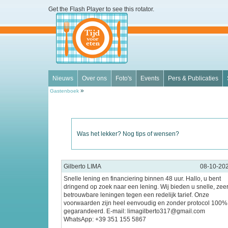
Get the Flash Player
to see this rotator.
Nieuws
Over ons
Foto's
Events
Pers & Publicaties
»
Gastenboek
Was het lekker? Nog tips of wensen?
Gilberto LIMA
08-10-20
Snelle lening en financiering binnen 48 uur. Hallo, u bent
dringend op zoek naar een lening. Wij bieden u snelle, zee
betrouwbare leningen tegen een redelijk tarief. Onze
voorwaarden zijn heel eenvoudig en zonder protocol 100%
gegarandeerd. E-mail: limagilberto317@gmail.com
WhatsApp: +39 351 155 5867