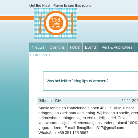
Get the Flash Player
to see this rotator.
Nieuws
Over ons
Foto's
Events
Pers & Publicaties
»
Gastenboek
Was het lekker? Nog tips of wensen?
Gilberto LIMA
22-11-20
Snelle lening en financiering binnen 48 uur. Hallo, u bent
dringend op zoek naar een lening. Wij bieden u snelle, zee
betrouwbare leningen tegen een redelijk tarief. Onze
voorwaarden zijn heel eenvoudig en zonder protocol 100%
gegarandeerd. E-mail: limagilberto317@gmail.com
WhatsApp: +39 351 155 5867