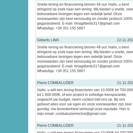
Snelle lening en financiering binnen 48 uur. Hallo, u bent
dringend op zoek naar een lening. Wij bieden u snelle, zee
betrouwbare leningen tegen een redelijk tarief. Onze
voorwaarden zijn heel eenvoudig en zonder protocol 100%
gegarandeerd. E-mail: limagilberto317@gmail.com
WhatsApp: +39 351 155 5867
Gilberto LIMA
22-11-20
Snelle lening en financiering binnen 48 uur. Hallo, u bent
dringend op zoek naar een lening. Wij bieden u snelle, zee
betrouwbare leningen tegen een redelijk tarief. Onze
voorwaarden zijn heel eenvoudig en zonder protocol 100%
gegarandeerd. E-mail: limagilberto317@gmail.com
WhatsApp: +39 351 155 5867
Pierre COMBALUZIER
21-11-20
Hallo, u wilt een lening financieren van 10.000€ tot 700.00
tot 1.900.000€, of een project in volledige transparantie,
ongeacht uw budget, neem contact met ons op. Bij ons
gebeurt alles voor uw ogen en onze voorwaarden zijn zeer
gunstig. Uw tevredenheid verhoogt onze reputatie. Hier is
mijn email. combaluziermichel@gmail.com
Pierre COMBALUZIER
21-11-20
Hallo, u wilt een lening financieren van 10.000€ tot 700.00