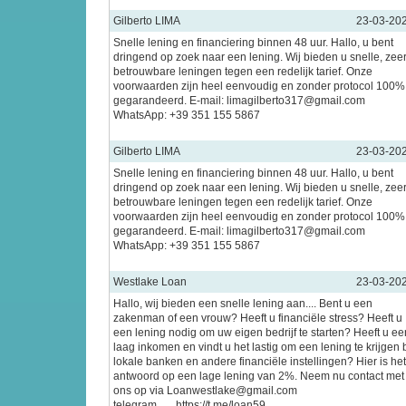
Gilberto LIMA
23-03-20
Snelle lening en financiering binnen 48 uur. Hallo, u bent
dringend op zoek naar een lening. Wij bieden u snelle, zee
betrouwbare leningen tegen een redelijk tarief. Onze
voorwaarden zijn heel eenvoudig en zonder protocol 100%
gegarandeerd. E-mail: limagilberto317@gmail.com
WhatsApp: +39 351 155 5867
Gilberto LIMA
23-03-20
Snelle lening en financiering binnen 48 uur. Hallo, u bent
dringend op zoek naar een lening. Wij bieden u snelle, zee
betrouwbare leningen tegen een redelijk tarief. Onze
voorwaarden zijn heel eenvoudig en zonder protocol 100%
gegarandeerd. E-mail: limagilberto317@gmail.com
WhatsApp: +39 351 155 5867
Westlake Loan
23-03-20
Hallo, wij bieden een snelle lening aan.... Bent u een
zakenman of een vrouw? Heeft u financiële stress? Heeft u
een lening nodig om uw eigen bedrijf te starten? Heeft u ee
laag inkomen en vindt u het lastig om een lening te krijgen b
lokale banken en andere financiële instellingen? Hier is het
antwoord op een lage lening van 2%. Neem nu contact met
ons op via Loanwestlake@gmail.com
telegram___https://t.me/loan59