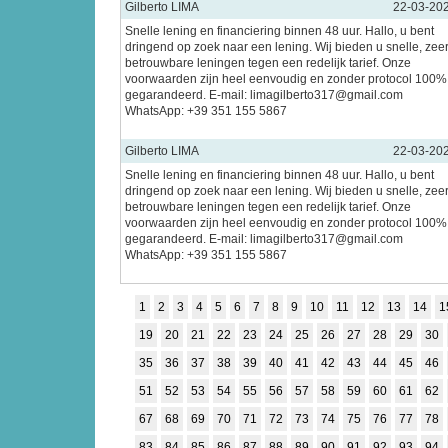
Gilberto LIMA
22-03-20
Snelle lening en financiering binnen 48 uur. Hallo, u bent
dringend op zoek naar een lening. Wij bieden u snelle, zee
betrouwbare leningen tegen een redelijk tarief. Onze
voorwaarden zijn heel eenvoudig en zonder protocol 100%
gegarandeerd. E-mail: limagilberto317@gmail.com
WhatsApp: +39 351 155 5867
Gilberto LIMA
22-03-20
Snelle lening en financiering binnen 48 uur. Hallo, u bent
dringend op zoek naar een lening. Wij bieden u snelle, zee
betrouwbare leningen tegen een redelijk tarief. Onze
voorwaarden zijn heel eenvoudig en zonder protocol 100%
gegarandeerd. E-mail: limagilberto317@gmail.com
WhatsApp: +39 351 155 5867
1
2
3
4
5
6
7
8
9
10
11
12
13
14
1
19
20
21
22
23
24
25
26
27
28
29
30
35
36
37
38
39
40
41
42
43
44
45
46
51
52
53
54
55
56
57
58
59
60
61
62
67
68
69
70
71
72
73
74
75
76
77
78
83
84
85
86
87
88
89
90
91
92
93
94