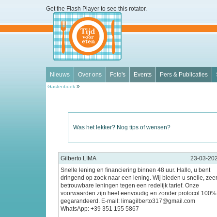
Get the Flash Player
to see this rotator.
Nieuws
Over ons
Foto's
Events
Pers & Publicaties
»
Gastenboek
Was het lekker? Nog tips of wensen?
Gilberto LIMA
23-03-20
Snelle lening en financiering binnen 48 uur. Hallo, u bent
dringend op zoek naar een lening. Wij bieden u snelle, zee
betrouwbare leningen tegen een redelijk tarief. Onze
voorwaarden zijn heel eenvoudig en zonder protocol 100%
gegarandeerd. E-mail: limagilberto317@gmail.com
WhatsApp: +39 351 155 5867