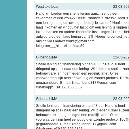
Westlake Loan
23-03-20
Hallo, wij bieden een snelle lening aan.... Bent u een
zakenman of een vrouw? Heeft u financiële stress? Heeft u
een lening nodig om uw eigen bedrijf te starten? Heeft u ee
laag inkomen en vindt u het lastig om een lening te krijgen b
lokale banken en andere financiële instellingen? Hier is het
antwoord op een lage lening van 2%. Neem nu contact met
ons op via Loanwestlake@gmail.com
telegram___https://t.me/loan59
Gilberto LIMA
22-03-20
Snelle lening en financiering binnen 48 uur. Hallo, u bent
dringend op zoek naar een lening. Wij bieden u snelle, zee
betrouwbare leningen tegen een redelijk tarief. Onze
voorwaarden zijn heel eenvoudig en zonder protocol 100%
gegarandeerd. E-mail: limagilberto317@gmail.com
WhatsApp: +39 351 155 5867
Gilberto LIMA
22-03-20
Snelle lening en financiering binnen 48 uur. Hallo, u bent
dringend op zoek naar een lening. Wij bieden u snelle, zee
betrouwbare leningen tegen een redelijk tarief. Onze
voorwaarden zijn heel eenvoudig en zonder protocol 100%
gegarandeerd. E-mail: limagilberto317@gmail.com
WhatsApp: +39 351 155 5867