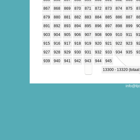
867
868
869
870
871
872
873
874
875
8
879
880
881
882
883
884
885
886
887
8
891
892
893
894
895
896
897
898
899
9
903
904
905
906
907
908
909
910
911
9
915
916
917
918
919
920
921
922
923
9
927
928
929
930
931
932
933
934
935
9
939
940
941
942
943
944
945
13300 - 13320 (totaal
info@tij