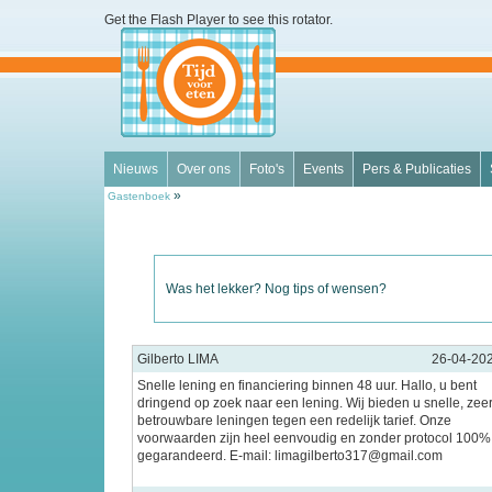
Get the Flash Player
to see this rotator.
Nieuws
Over ons
Foto's
Events
Pers & Publicaties
»
Gastenboek
Was het lekker? Nog tips of wensen?
Gilberto LIMA
26-04-20
Snelle lening en financiering binnen 48 uur. Hallo, u bent
dringend op zoek naar een lening. Wij bieden u snelle, zee
betrouwbare leningen tegen een redelijk tarief. Onze
voorwaarden zijn heel eenvoudig en zonder protocol 100%
gegarandeerd. E-mail: limagilberto317@gmail.com