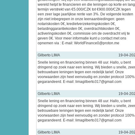
wereld helpt te financieren en die leningen op korte en lan
termijn verstrekt van €5.000/CZK tot €900.000/CZK tegen
een zeer lage jaarlijkse rente van 3%. De volgende kosten
zijn niet inbegrepen in onze leenaanbiedingen: geen
notariskosten 0€, kredietverzekeringskosten 0€,
belastinggarantiekosten 0€, overdrachtskosten 0€,
activeringskosten 0€, commissie om de overdracht vrij te
geven 0€. Voor meer informatie kunt u contact met ons
opnemen via : E-mail: WorldFinance0@proton.me
Gilberto LIMA
19-04-20
Snelle lening en financiering binnen 48 uur. Hallo, u bent
dringend op zoek naar een lening. Wij bieden u snelle, zee
betrouwbare leningen tegen een redelijk tarief. Onze
voorwaarden zijn heel eenvoudig en zonder protocol 100%
gegarandeerd. E-mail: limagilberto317@gmail.com
Gilberto LIMA
19-04-20
Snelle lening en financiering binnen 48 uur. Hallo, u bent
dringend op zoek naar een lening. Wij bieden u snelle, zee
betrouwbare leningen tegen een redelijk tarief. Onze
voorwaarden zijn heel eenvoudig en zonder protocol 100%
gegarandeerd. E-mail: limagilberto317@gmail.com
Gilberto LIMA
19-04-20