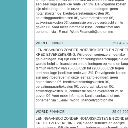
een zeer lage jaarlijkse rente van 3%. De volgende kosten
zijn niet inbegrepen in onze leenaanbiedingen: geen
notariskosten 0€, kredietverzekeringskosten 0€,
belastinggarantiekosten 0€, overdrachtskosten 0€,
activeringskosten 0€, commissie om de overdracht vrij te
geven 0€. Voor meer informatie kunt u contact met ons
opnemen via : E-mail: WorldFinance0@proton.me
WORLD FINANCE
25-04-20
LENINGAANBOD ZONDER NOTARISKOSTEN EN ZONDE
KREDIETVERZEKERING. Wij bieden serieuze en eerlijke
geldleningen. Wij zijn een financieringsmaatschappij die d
wereld helpt te financieren en die leningen op korte en lan
termijn verstrekt van €5.000/CZK tot €900.000/CZK tegen
een zeer lage jaarlijkse rente van 3%. De volgende kosten
zijn niet inbegrepen in onze leenaanbiedingen: geen
notariskosten 0€, kredietverzekeringskosten 0€,
belastinggarantiekosten 0€, overdrachtskosten 0€,
activeringskosten 0€, commissie om de overdracht vrij te
geven 0€. Voor meer informatie kunt u contact met ons
opnemen via : E-mail: WorldFinance0@proton.me
WORLD FINANCE
25-04-20
LENINGAANBOD ZONDER NOTARISKOSTEN EN ZONDE
KREDIETVERZEKERING. Wij bieden serieuze en eerlijke
geldleningen. Wij zijn een financieringsmaatschappij die d