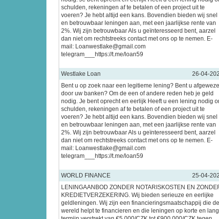
schulden, rekeningen af te betalen of een project uit te
voeren? Je hebt altijd een kans. Bovendien bieden wij snel
en betrouwbaar leningen aan, met een jaarlijkse rente van
2%. Wij zijn betrouwbaar Als u geïnteresseerd bent, aarzel
dan niet om rechtstreeks contact met ons op te nemen. E-
mail: Loanwestlake@gmail.com
telegram___https://t.me/loan59
Westlake Loan
26-04-20
Bent u op zoek naar een legitieme lening? Bent u afgewez
door uw banken? Om de een of andere reden heb je geld
nodig. Je bent oprecht en eerlijk Heeft u een lening nodig 
schulden, rekeningen af te betalen of een project uit te
voeren? Je hebt altijd een kans. Bovendien bieden wij snel
en betrouwbaar leningen aan, met een jaarlijkse rente van
2%. Wij zijn betrouwbaar Als u geïnteresseerd bent, aarzel
dan niet om rechtstreeks contact met ons op te nemen. E-
mail: Loanwestlake@gmail.com
telegram___https://t.me/loan59
WORLD FINANCE
25-04-20
LENINGAANBOD ZONDER NOTARISKOSTEN EN ZONDE
KREDIETVERZEKERING. Wij bieden serieuze en eerlijke
geldleningen. Wij zijn een financieringsmaatschappij die d
wereld helpt te financieren en die leningen op korte en lan
termijn verstrekt van €5.000/CZK tot €900.000/CZK tegen