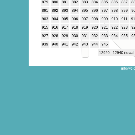
879
880
881
882
883
884
885
886
887
8
891
892
893
894
895
896
897
898
899
9
903
904
905
906
907
908
909
910
911
9
915
916
917
918
919
920
921
922
923
9
927
928
929
930
931
932
933
934
935
9
939
940
941
942
943
944
945
12920 - 12940 (totaal
info@tij