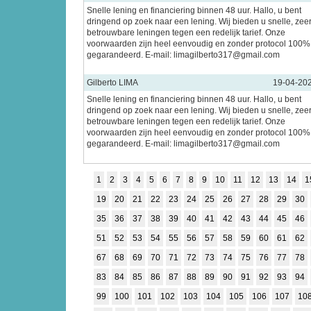
Snelle lening en financiering binnen 48 uur. Hallo, u bent
dringend op zoek naar een lening. Wij bieden u snelle, zee
betrouwbare leningen tegen een redelijk tarief. Onze
voorwaarden zijn heel eenvoudig en zonder protocol 100%
gegarandeerd. E-mail: limagilberto317@gmail.com
Gilberto LIMA
19-04-20
Snelle lening en financiering binnen 48 uur. Hallo, u bent
dringend op zoek naar een lening. Wij bieden u snelle, zee
betrouwbare leningen tegen een redelijk tarief. Onze
voorwaarden zijn heel eenvoudig en zonder protocol 100%
gegarandeerd. E-mail: limagilberto317@gmail.com
1
2
3
4
5
6
7
8
9
10
11
12
13
14
1
19
20
21
22
23
24
25
26
27
28
29
30
35
36
37
38
39
40
41
42
43
44
45
46
51
52
53
54
55
56
57
58
59
60
61
62
67
68
69
70
71
72
73
74
75
76
77
78
83
84
85
86
87
88
89
90
91
92
93
94
99
100
101
102
103
104
105
106
107
10