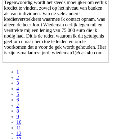
Tegenwoordig wordt het steeds moeilijker om eerlijk
krediet te vinden, zowel op het niveau van banken
als van individuen. Van de vele andere
kredietverstrekkers waarmee ik contact opnam, was
alleen de heer Jordi Wiedeman eerlijk tegen mij en
verstrekte mij een lening van 75.000 euro die ik
nodig had. Dit is de reden waarom ik dit getuigenis
geef om u naar hem toe te leiden en om te
voorkomen dat u voor de gek wordt gehouden. Hier
is zijn e-mailadres: jordi.wiedeman1@cash4u.com
1
2
3
4
5
6
7
8
9
10
11
12
13