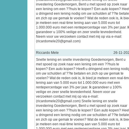
investering Goedemorgen, Bent u met spoed op zoek naar
een lening om een ??huis te kopen? Een auto kopen? Heef
u dringend een lening nodig om uw schulden af ??te betal
en zich op uw gemak te voelen? Wat de reden ook is, ik bie
je meteen een real-time lening aan van 5.000 euro tot
1.000.000 euro met een rentepercentage van 3% per jaar. I
garandeer u 100% veilige en zeer snelle tevredenheid.
Neem voor uw verzoeken contact met mij op via e-mail:
(ricardomele20@gmail.com)
Riccardo Mele
26-11-20
Snelle lening en snelle investering Goedemorgen, Bent u
met spoed op zoek naar een lening om een ??huis te
kopen? Een auto kopen? Heeft u dringend een lening nodi
om uw schulden af ??te betalen en zich op uw gemak te
voelen? Wat de reden ook is, ik bied je meteen een real-ti
lening aan van 5.000 euro tot 1.000.000 euro met een
rentepercentage van 3% per jaar. Ik garandeer u 100%
veilige en zeer snelle tevredenheid. Neem voor uw
verzoeken contact met mij op via e-mail:
(ricardomele20@gmail.com) Snelle lening en snelle
investering Goedemorgen, Bent u met spoed op zoek naar
een lening om een ??huis te kopen? Een auto kopen? Heef
u dringend een lening nodig om uw schulden af ??te betal
en zich op uw gemak te voelen? Wat de reden ook is, ik bie
je meteen een real-time lening aan van 5.000 euro tot
1.000.000 euro met een rentepercentage van 3% per jaar. I