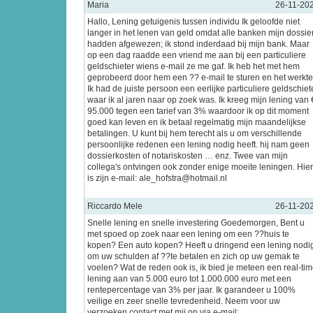
Maria
26-11-20
Hallo, Lening getuigenis tussen individu Ik geloofde niet
langer in het lenen van geld omdat alle banken mijn dossie
hadden afgewezen; ik stond inderdaad bij mijn bank. Maar
op een dag raadde een vriend me aan bij een particuliere
geldschieter wiens e-mail ze me gaf. Ik heb het met hem
geprobeerd door hem een ?? e-mail te sturen en het werkte
Ik had de juiste persoon een eerlijke particuliere geldschiet
waar ik al jaren naar op zoek was. Ik kreeg mijn lening van 
95.000 tegen een tarief van 3% waardoor ik op dit moment
goed kan leven en ik betaal regelmatig mijn maandelijkse
betalingen. U kunt bij hem terecht als u om verschillende
persoonlijke redenen een lening nodig heeft. hij nam geen
dossierkosten of notariskosten … enz. Twee van mijn
collega's ontvingen ook zonder enige moeite leningen. Hier
is zijn e-mail: ale_hofstra@hotmail.nl
Riccardo Mele
26-11-20
Snelle lening en snelle investering Goedemorgen, Bent u
met spoed op zoek naar een lening om een ??huis te
kopen? Een auto kopen? Heeft u dringend een lening nodi
om uw schulden af ??te betalen en zich op uw gemak te
voelen? Wat de reden ook is, ik bied je meteen een real-ti
lening aan van 5.000 euro tot 1.000.000 euro met een
rentepercentage van 3% per jaar. Ik garandeer u 100%
veilige en zeer snelle tevredenheid. Neem voor uw
verzoeken contact met mij op via e-mail: