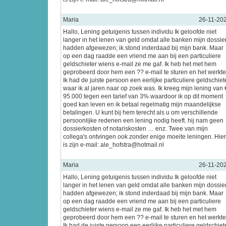
Maria
26-11-20
Hallo, Lening getuigenis tussen individu Ik geloofde niet
langer in het lenen van geld omdat alle banken mijn dossie
hadden afgewezen; ik stond inderdaad bij mijn bank. Maar
op een dag raadde een vriend me aan bij een particuliere
geldschieter wiens e-mail ze me gaf. Ik heb het met hem
geprobeerd door hem een ?? e-mail te sturen en het werkte
Ik had de juiste persoon een eerlijke particuliere geldschiet
waar ik al jaren naar op zoek was. Ik kreeg mijn lening van 
95.000 tegen een tarief van 3% waardoor ik op dit moment
goed kan leven en ik betaal regelmatig mijn maandelijkse
betalingen. U kunt bij hem terecht als u om verschillende
persoonlijke redenen een lening nodig heeft. hij nam geen
dossierkosten of notariskosten … enz. Twee van mijn
collega's ontvingen ook zonder enige moeite leningen. Hier
is zijn e-mail: ale_hofstra@hotmail.nl
Maria
26-11-20
Hallo, Lening getuigenis tussen individu Ik geloofde niet
langer in het lenen van geld omdat alle banken mijn dossie
hadden afgewezen; ik stond inderdaad bij mijn bank. Maar
op een dag raadde een vriend me aan bij een particuliere
geldschieter wiens e-mail ze me gaf. Ik heb het met hem
geprobeerd door hem een ?? e-mail te sturen en het werkte
Ik had de juiste persoon een eerlijke particuliere geldschiet