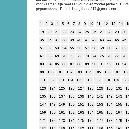
voorwaarden zijn heel eenvoudig en zonder protocol 100%
gegarandeerd. E-mail: limagilberto317@gmail.com
1
2
3
4
5
6
7
8
9
10
11
12
13
14
1
19
20
21
22
23
24
25
26
27
28
29
30
35
36
37
38
39
40
41
42
43
44
45
46
51
52
53
54
55
56
57
58
59
60
61
62
67
68
69
70
71
72
73
74
75
76
77
78
83
84
85
86
87
88
89
90
91
92
93
94
99
100
101
102
103
104
105
106
107
10
111
112
113
114
115
116
117
118
119
120
123
124
125
126
127
128
129
130
131
1
135
136
137
138
139
140
141
142
143
1
147
148
149
150
151
152
153
154
155
1
159
160
161
162
163
164
165
166
167
1
171
172
173
174
175
176
177
178
179
1
183
184
185
186
187
188
189
190
191
1