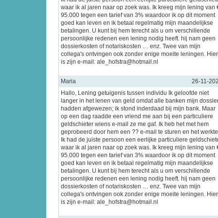
waar ik al jaren naar op zoek was. Ik kreeg mijn lening van 
95.000 tegen een tarief van 3% waardoor ik op dit moment
goed kan leven en ik betaal regelmatig mijn maandelijkse
betalingen. U kunt bij hem terecht als u om verschillende
persoonlijke redenen een lening nodig heeft. hij nam geen
dossierkosten of notariskosten … enz. Twee van mijn
collega's ontvingen ook zonder enige moeite leningen. Hier
is zijn e-mail: ale_hofstra@hotmail.nl
Maria
26-11-20
Hallo, Lening getuigenis tussen individu Ik geloofde niet
langer in het lenen van geld omdat alle banken mijn dossie
hadden afgewezen; ik stond inderdaad bij mijn bank. Maar
op een dag raadde een vriend me aan bij een particuliere
geldschieter wiens e-mail ze me gaf. Ik heb het met hem
geprobeerd door hem een ?? e-mail te sturen en het werkte
Ik had de juiste persoon een eerlijke particuliere geldschiet
waar ik al jaren naar op zoek was. Ik kreeg mijn lening van 
95.000 tegen een tarief van 3% waardoor ik op dit moment
goed kan leven en ik betaal regelmatig mijn maandelijkse
betalingen. U kunt bij hem terecht als u om verschillende
persoonlijke redenen een lening nodig heeft. hij nam geen
dossierkosten of notariskosten … enz. Twee van mijn
collega's ontvingen ook zonder enige moeite leningen. Hier
is zijn e-mail: ale_hofstra@hotmail.nl