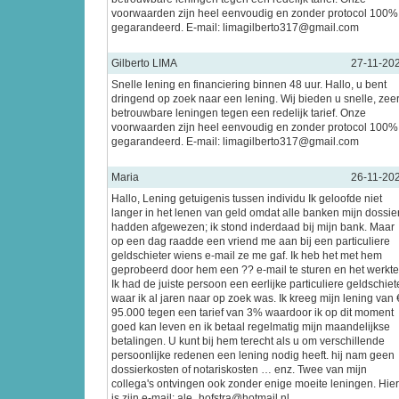
voorwaarden zijn heel eenvoudig en zonder protocol 100%
gegarandeerd. E-mail: limagilberto317@gmail.com
Gilberto LIMA
27-11-20
Snelle lening en financiering binnen 48 uur. Hallo, u bent
dringend op zoek naar een lening. Wij bieden u snelle, zee
betrouwbare leningen tegen een redelijk tarief. Onze
voorwaarden zijn heel eenvoudig en zonder protocol 100%
gegarandeerd. E-mail: limagilberto317@gmail.com
Maria
26-11-20
Hallo, Lening getuigenis tussen individu Ik geloofde niet
langer in het lenen van geld omdat alle banken mijn dossie
hadden afgewezen; ik stond inderdaad bij mijn bank. Maar
op een dag raadde een vriend me aan bij een particuliere
geldschieter wiens e-mail ze me gaf. Ik heb het met hem
geprobeerd door hem een ?? e-mail te sturen en het werkte
Ik had de juiste persoon een eerlijke particuliere geldschiet
waar ik al jaren naar op zoek was. Ik kreeg mijn lening van 
95.000 tegen een tarief van 3% waardoor ik op dit moment
goed kan leven en ik betaal regelmatig mijn maandelijkse
betalingen. U kunt bij hem terecht als u om verschillende
persoonlijke redenen een lening nodig heeft. hij nam geen
dossierkosten of notariskosten … enz. Twee van mijn
collega's ontvingen ook zonder enige moeite leningen. Hier
is zijn e-mail: ale_hofstra@hotmail.nl