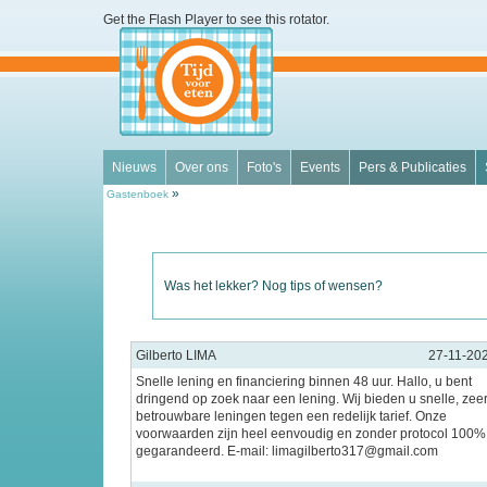
Get the Flash Player
to see this rotator.
Nieuws
Over ons
Foto's
Events
Pers & Publicaties
»
Gastenboek
Was het lekker? Nog tips of wensen?
Gilberto LIMA
27-11-20
Snelle lening en financiering binnen 48 uur. Hallo, u bent
dringend op zoek naar een lening. Wij bieden u snelle, zee
betrouwbare leningen tegen een redelijk tarief. Onze
voorwaarden zijn heel eenvoudig en zonder protocol 100%
gegarandeerd. E-mail: limagilberto317@gmail.com