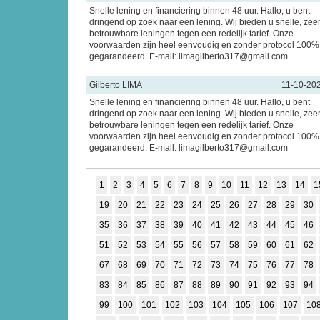
Snelle lening en financiering binnen 48 uur. Hallo, u bent
dringend op zoek naar een lening. Wij bieden u snelle, zee
betrouwbare leningen tegen een redelijk tarief. Onze
voorwaarden zijn heel eenvoudig en zonder protocol 100%
gegarandeerd. E-mail: limagilberto317@gmail.com
Gilberto LIMA
11-10-20
Snelle lening en financiering binnen 48 uur. Hallo, u bent
dringend op zoek naar een lening. Wij bieden u snelle, zee
betrouwbare leningen tegen een redelijk tarief. Onze
voorwaarden zijn heel eenvoudig en zonder protocol 100%
gegarandeerd. E-mail: limagilberto317@gmail.com
1
2
3
4
5
6
7
8
9
10
11
12
13
14
1
19
20
21
22
23
24
25
26
27
28
29
30
35
36
37
38
39
40
41
42
43
44
45
46
51
52
53
54
55
56
57
58
59
60
61
62
67
68
69
70
71
72
73
74
75
76
77
78
83
84
85
86
87
88
89
90
91
92
93
94
99
100
101
102
103
104
105
106
107
10