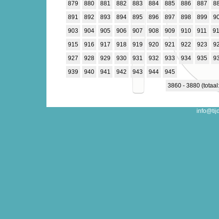
879
880
881
882
883
884
885
886
887
8
891
892
893
894
895
896
897
898
899
9
903
904
905
906
907
908
909
910
911
9
915
916
917
918
919
920
921
922
923
9
927
928
929
930
931
932
933
934
935
9
939
940
941
942
943
944
945
3860 - 3880 (totaal
info@tij