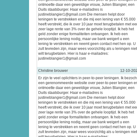
ontmoette daar een geweldige vrouw, Julien Blangier, een
Duits staatsburger. Haar e-mailadres is
justineblangier1@gmail.com Die mensen helpt door
leningen te verstrekken en die mij een lening van € 55.000
heeft verstrekt, die ik over 10 jaar moet terugbetalen met ee
zeer lage rente van 3% over de gehele looptijd. Ik heb het
geld zonder enige formaliteiten ontvangen. Ik heb een
persoonlijke lening nodig, maar uw bank weigert u een
lening te verstrekken en neemt geen contact met hen op. U
zult tevreden zijn, maar wees voorzichtig als u leningen niet
wilt terugbetalen. Hier is haar e-mailadres:
justineblangier1@gmail.com
Christine brouwer
12-10-20
Er zijn te veel oplichters in peer-to-peer leningen. Ik bezoch
een gerenommeerde website over peer-to-peer leningen e
ontmoette daar een geweldige vrouw, Julien Blangier, een
Duits staatsburger. Haar e-mailadres is
justineblangier1@gmail.com Die mensen helpt door
leningen te verstrekken en die mij een lening van € 55.000
heeft verstrekt, die ik over 10 jaar moet terugbetalen met ee
zeer lage rente van 3% over de gehele looptijd. Ik heb het
geld zonder enige formaliteiten ontvangen. Ik heb een
persoonlijke lening nodig, maar uw bank weigert u een
lening te verstrekken en neemt geen contact met hen op. U
zult tevreden zijn, maar wees voorzichtig als u leningen niet
wilt terugbetalen. Hier is haar e-mailadres: