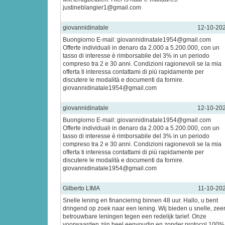
justineblangier1@gmail.com
giovannidinatale
12-10-20
Buongiorno E-mail: giovannidinatale1954@­gmail.­com
Offerte individuali in denaro da 2.000 a 5.200.000, con un
tasso di interesse è rimborsabile del 3% in un periodo
compreso tra 2 e 30 anni. Condizioni ragionevoli se la mia
offerta ti interessa contattami di più rapidamente per
discutere le modalità e documenti da fornire.
giovannidinatale1954@­gmail.­com
giovannidinatale
12-10-20
Buongiorno E-mail: giovannidinatale1954@­gmail.­com
Offerte individuali in denaro da 2.000 a 5.200.000, con un
tasso di interesse è rimborsabile del 3% in un periodo
compreso tra 2 e 30 anni. Condizioni ragionevoli se la mia
offerta ti interessa contattami di più rapidamente per
discutere le modalità e documenti da fornire.
giovannidinatale1954@­gmail.­com
Gilberto LIMA
11-10-20
Snelle lening en financiering binnen 48 uur. Hallo, u bent
dringend op zoek naar een lening. Wij bieden u snelle, zee
betrouwbare leningen tegen een redelijk tarief. Onze
voorwaarden zijn heel eenvoudig en zonder protocol 100%