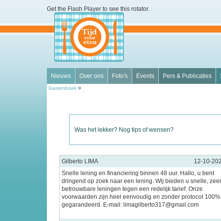
Get the Flash Player
to see this rotator.
Nieuws
Over ons
Foto's
Events
Pers & Publicaties
»
Gastenboek
Was het lekker? Nog tips of wensen?
Gilberto LIMA
12-10-20
Snelle lening en financiering binnen 48 uur. Hallo, u bent
dringend op zoek naar een lening. Wij bieden u snelle, zee
betrouwbare leningen tegen een redelijk tarief. Onze
voorwaarden zijn heel eenvoudig en zonder protocol 100%
gegarandeerd. E-mail: limagilberto317@gmail.com