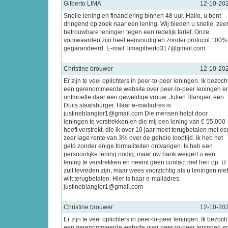
Gilberto LIMA
12-10-20
Snelle lening en financiering binnen 48 uur. Hallo, u bent
dringend op zoek naar een lening. Wij bieden u snelle, zee
betrouwbare leningen tegen een redelijk tarief. Onze
voorwaarden zijn heel eenvoudig en zonder protocol 100%
gegarandeerd. E-mail: limagilberto317@gmail.com
Christine brouwer
12-10-20
Er zijn te veel oplichters in peer-to-peer leningen. Ik bezoch
een gerenommeerde website over peer-to-peer leningen e
ontmoette daar een geweldige vrouw, Julien Blangier, een
Duits staatsburger. Haar e-mailadres is
justineblangier1@gmail.com Die mensen helpt door
leningen te verstrekken en die mij een lening van € 55.000
heeft verstrekt, die ik over 10 jaar moet terugbetalen met ee
zeer lage rente van 3% over de gehele looptijd. Ik heb het
geld zonder enige formaliteiten ontvangen. Ik heb een
persoonlijke lening nodig, maar uw bank weigert u een
lening te verstrekken en neemt geen contact met hen op. U
zult tevreden zijn, maar wees voorzichtig als u leningen niet
wilt terugbetalen. Hier is haar e-mailadres:
justineblangier1@gmail.com
Christine brouwer
12-10-20
Er zijn te veel oplichters in peer-to-peer leningen. Ik bezoch
een gerenommeerde website over peer-to-peer leningen e